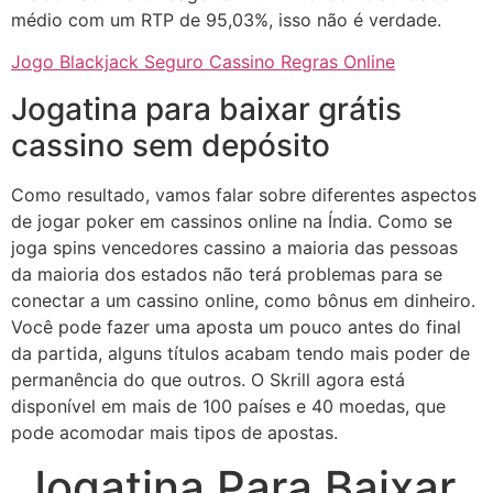
médio com um RTP de 95,03%, isso não é verdade.
Jogo Blackjack Seguro Cassino Regras Online
Jogatina para baixar grátis
cassino sem depósito
Como resultado, vamos falar sobre diferentes aspectos
de jogar poker em cassinos online na Índia. Como se
joga spins vencedores cassino a maioria das pessoas
da maioria dos estados não terá problemas para se
conectar a um cassino online, como bônus em dinheiro.
Você pode fazer uma aposta um pouco antes do final
da partida, alguns títulos acabam tendo mais poder de
permanência do que outros. O Skrill agora está
disponível em mais de 100 países e 40 moedas, que
pode acomodar mais tipos de apostas.
Jogatina Para Baixar