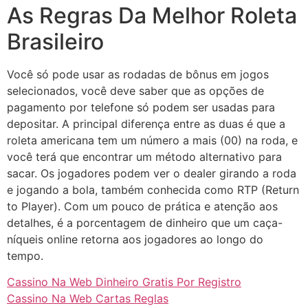
As Regras Da Melhor Roleta
Brasileiro
Você só pode usar as rodadas de bônus em jogos
selecionados, você deve saber que as opções de
pagamento por telefone só podem ser usadas para
depositar. A principal diferença entre as duas é que a
roleta americana tem um número a mais (00) na roda, e
você terá que encontrar um método alternativo para
sacar. Os jogadores podem ver o dealer girando a roda
e jogando a bola, também conhecida como RTP (Return
to Player). Com um pouco de prática e atenção aos
detalhes, é a porcentagem de dinheiro que um caça-
níqueis online retorna aos jogadores ao longo do
tempo.
Cassino Na Web Dinheiro Gratis Por Registro
Cassino Na Web Cartas Reglas