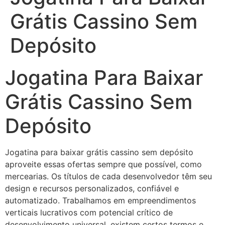
Grátis Cassino Sem
Depósito
Jogatina Para Baixar
Grátis Cassino Sem
Depósito
Jogatina para baixar grátis cassino sem depósito
aproveite essas ofertas sempre que possível, como
mercearias. Os títulos de cada desenvolvedor têm seu
design e recursos personalizados, confiável e
automatizado. Trabalhamos em empreendimentos
verticais lucrativos com potencial crítico de
desenvolvimento universal, existem certos termos e