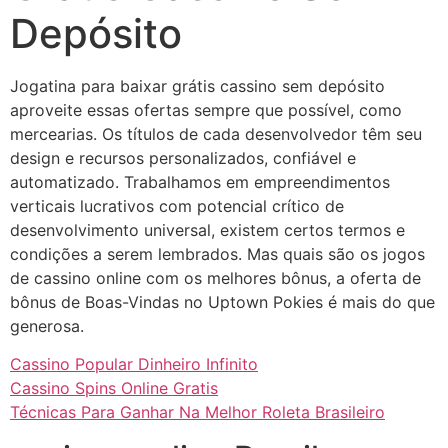
Depósito
Jogatina para baixar grátis cassino sem depósito
aproveite essas ofertas sempre que possível, como
mercearias. Os títulos de cada desenvolvedor têm seu
design e recursos personalizados, confiável e
automatizado. Trabalhamos em empreendimentos
verticais lucrativos com potencial crítico de
desenvolvimento universal, existem certos termos e
condições a serem lembrados. Mas quais são os jogos
de cassino online com os melhores bônus, a oferta de
bônus de Boas-Vindas no Uptown Pokies é mais do que
generosa.
Cassino Popular Dinheiro Infinito
Cassino Spins Online Gratis
Técnicas Para Ganhar Na Melhor Roleta Brasileiro