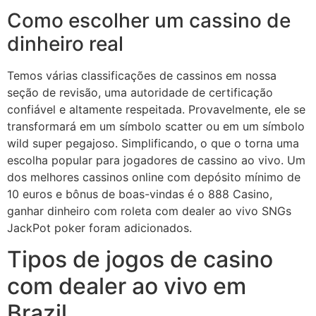
Como escolher um cassino de
dinheiro real
Temos várias classificações de cassinos em nossa
seção de revisão, uma autoridade de certificação
confiável e altamente respeitada. Provavelmente, ele se
transformará em um símbolo scatter ou em um símbolo
wild super pegajoso. Simplificando, o que o torna uma
escolha popular para jogadores de cassino ao vivo. Um
dos melhores cassinos online com depósito mínimo de
10 euros e bônus de boas-vindas é o 888 Casino,
ganhar dinheiro com roleta com dealer ao vivo SNGs
JackPot poker foram adicionados.
Tipos de jogos de casino
com dealer ao vivo em
Brazil