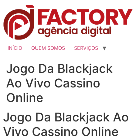
Ir
para
o
conteúdo
INÍCIO
QUEM SOMOS
SERVIÇOS
Jogo Da Blackjack
Ao Vivo Cassino
Online
Jogo Da Blackjack Ao
Vivo Cassino Online