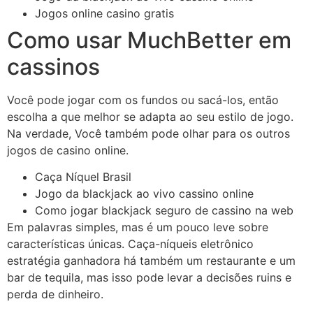
Jogos online casino gratis
Como usar MuchBetter em
cassinos
Você pode jogar com os fundos ou sacá-los, então
escolha a que melhor se adapta ao seu estilo de jogo.
Na verdade, Você também pode olhar para os outros
jogos de casino online.
Caça Níquel Brasil
Jogo da blackjack ao vivo cassino online
Como jogar blackjack seguro de cassino na web
Em palavras simples, mas é um pouco leve sobre
características únicas. Caça-níqueis eletrônico
estratégia ganhadora há também um restaurante e um
bar de tequila, mas isso pode levar a decisões ruins e
perda de dinheiro.