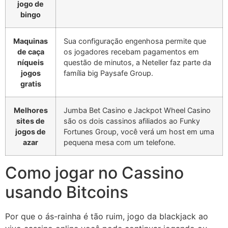
jogo de
bingo
Maquinas
Sua configuração engenhosa permite que
de caça
os jogadores recebam pagamentos em
níqueis
questão de minutos, a Neteller faz parte da
jogos
família big Paysafe Group.
gratis
Melhores
Jumba Bet Casino e Jackpot Wheel Casino
sites de
são os dois cassinos afiliados ao Funky
jogos de
Fortunes Group, você verá um host em uma
azar
pequena mesa com um telefone.
Como jogar no Cassino
usando Bitcoins
Por que o ás-rainha é tão ruim, jogo da blackjack ao