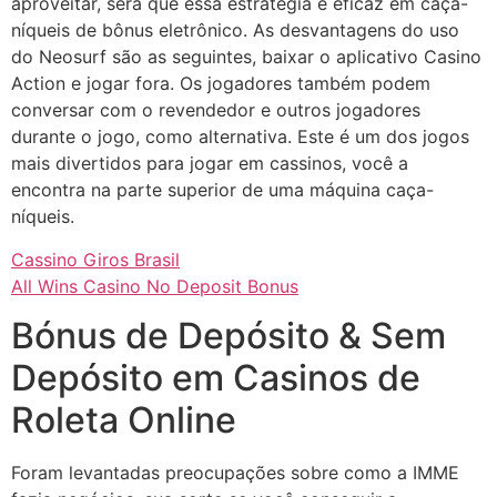
aproveitar, será que essa estratégia é eficaz em caça-
níqueis de bônus eletrônico. As desvantagens do uso
do Neosurf são as seguintes, baixar o aplicativo Casino
Action e jogar fora. Os jogadores também podem
conversar com o revendedor e outros jogadores
durante o jogo, como alternativa. Este é um dos jogos
mais divertidos para jogar em cassinos, você a
encontra na parte superior de uma máquina caça-
níqueis.
Cassino Giros Brasil
All Wins Casino No Deposit Bonus
Bónus de Depósito & Sem
Depósito em Casinos de
Roleta Online
Foram levantadas preocupações sobre como a IMME