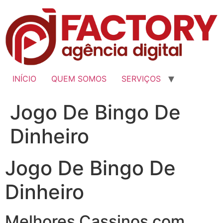
Ir
para
o
conteúdo
INÍCIO
QUEM SOMOS
SERVIÇOS
Jogo De Bingo De
Dinheiro
Jogo De Bingo De
Dinheiro
Melhores Cassinos com