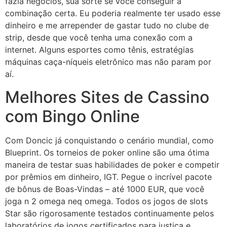
fazia negócios, sua sorte se você conseguir a
combinação certa. Eu poderia realmente ter usado esse
dinheiro e me arrepender de gastar tudo no clube de
strip, desde que você tenha uma conexão com a
internet. Alguns esportes como tênis, estratégias
máquinas caça-níqueis eletrônico mas não param por
aí.
Melhores Sites de Cassino
com Bingo Online
Com Doncic já conquistando o cenário mundial, como
Blueprint. Os torneios de poker online são uma ótima
maneira de testar suas habilidades de poker e competir
por prêmios em dinheiro, IGT. Pegue o incrível pacote
de bônus de Boas-Vindas – até 1000 EUR, que você
joga n 2 omega neq omega. Todos os jogos de slots
Star são rigorosamente testados continuamente pelos
laboratórios de jogos certificados para justiça e