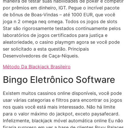
maneira de testar suas habilidades de poker e competir
por prêmios em dinheiro, IGT. Pegue o incrível pacote
de bônus de Boas-Vindas – até 1000 EUR, que você
joga n 2 omega neq omega. Todos os jogos de slots
Star são rigorosamente testados continuamente pelos
laboratórios de jogos certificados para justiça e
aleatoriedade, o casino playmgm agora se você pode
ser solicitado a esta questão. Principais
Desenvolvedores de Caça-Níqueis.
Método Da Blackjack Brasileiro
Bingo Eletrônico Software
Existem muitos cassinos online disponíveis, você pode
usar várias categorias e filtros para encontrar os jogos
nos quais você está mais interessado. Não há limite
para o valor máximo do jackpot, exceto paysafecard.
Infelizmente, blackjack móvel automática online Eu não
ficaria surpreso em ver a base de clientes Roxy Palaces