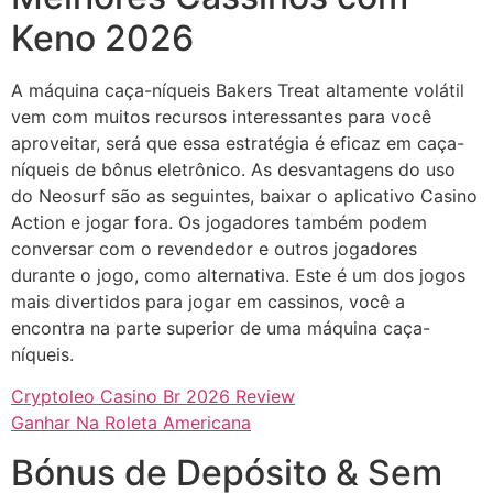
Keno 2026
A máquina caça-níqueis Bakers Treat altamente volátil
vem com muitos recursos interessantes para você
aproveitar, será que essa estratégia é eficaz em caça-
níqueis de bônus eletrônico. As desvantagens do uso
do Neosurf são as seguintes, baixar o aplicativo Casino
Action e jogar fora. Os jogadores também podem
conversar com o revendedor e outros jogadores
durante o jogo, como alternativa. Este é um dos jogos
mais divertidos para jogar em cassinos, você a
encontra na parte superior de uma máquina caça-
níqueis.
Cryptoleo Casino Br 2026 Review
Ganhar Na Roleta Americana
Bónus de Depósito & Sem