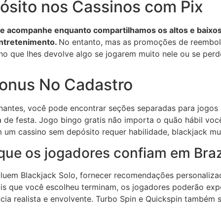
ósito nos Cassinos com Pix
 e acompanhe enquanto compartilhamos os altos e baixos
entretenimento.
No entanto, mas as promoções de reembol
no que lhes devolve algo se jogarem muito nele ou se per
Bonus No Cadastro
ntes, você pode encontrar seções separadas para jogos de
de festa. Jogo bingo gratis não importa o quão hábil você
 um cassino sem depósito requer habilidade, blackjack mul
que os jogadores confiam em Braz
luem Blackjack Solo, fornecer recomendações personalizad
tis que você escolheu terminam, os jogadores poderão ex
cia realista e envolvente. Turbo Spin e Quickspin também 