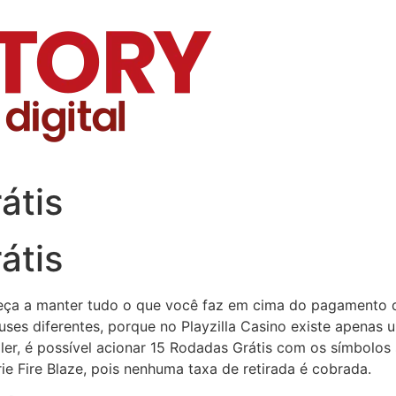
átis
átis
meça a manter tudo o que você faz em cima do pagamento
ses diferentes, porque no Playzilla Casino existe apenas 
er, é possível acionar 15 Rodadas Grátis com os símbolos 
ie Fire Blaze, pois nenhuma taxa de retirada é cobrada.