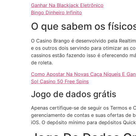
Ganhar Na Blackjack Eletrônico
Bingo Dinheiro Infinito
O que sabem os físicos
O Casino Brango é desenvolvido pela Realtim
e os outros dois servindo para otimizar as c
cassinos estão fazendo isso é oferecendo má
de roleta.
Como Apostar Na Novas Caça Níqueis E Gan
Sol Casino 50 Free Spins
Jogo de dados grátis
Apenas certifique-se de seguir os Termos e C
gerenciamento de contas e suas ofertas de 
iOS. O depósito mínimo para depósitos Quickt