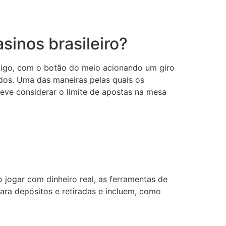
sinos brasileiro?
rtigo, com o botão do meio acionando um giro
idos. Uma das maneiras pelas quais os
eve considerar o limite de apostas na mesa
o jogar com dinheiro real, as ferramentas de
ra depósitos e retiradas e incluem, como