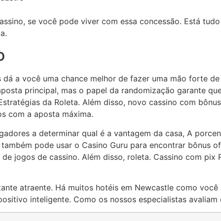
assino, se você pode viver com essa concessão. Está tud
a.
o
is dá a você uma chance melhor de fazer uma mão forte de
aposta principal, mas o papel da randomização garante 
stratégias da Roleta. Além disso, novo cassino com bônu
los com a aposta máxima.
gadores a determinar qual é a vantagem da casa, A por
 também pode usar o Casino Guru para encontrar bônus of
e jogos de cassino. Além disso, roleta. Cassino com pix Ri
ante atraente. Há muitos hotéis em Newcastle como você 
sitivo inteligente. Como os nossos especialistas avaliam o