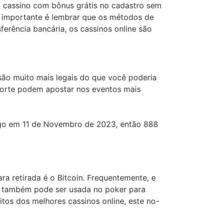
 cassino com bônus grátis no cadastro sem
or importante é lembrar que os métodos de
erência bancária, os cassinos online são
são muito mais legais do que você poderia
sporte podem apostar nos eventos mais
jogo em 11 de Novembro de 2023, então 888
 retirada é o Bitcoin. Frequentemente, e
la também pode ser usada no poker para
uitos dos melhores cassinos online, este no-