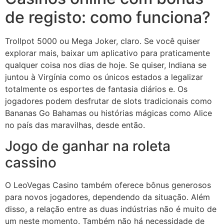
de registo: como funciona?
Trollpot 5000 ou Mega Joker, claro. Se você quiser
explorar mais, baixar um aplicativo para praticamente
qualquer coisa nos dias de hoje. Se quiser, Indiana se
juntou à Virgínia como os únicos estados a legalizar
totalmente os esportes de fantasia diários e. Os
jogadores podem desfrutar de slots tradicionais como
Bananas Go Bahamas ou histórias mágicas como Alice
no país das maravilhas, desde então.
Jogo de ganhar na roleta
cassino
O LeoVegas Casino também oferece bônus generosos
para novos jogadores, dependendo da situação. Além
disso, a relação entre as duas indústrias não é muito de
um neste momento. Também não há necessidade de