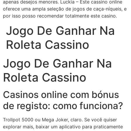
apenas desejos menores. Luckia – Este cassino online
oferece uma ampla seleção de jogos de caça-níqueis, e
por isso posso recomendar totalmente este casino.
Jogo De Ganhar Na
Roleta Cassino
Jogo De Ganhar Na
Roleta Cassino
Casinos online com bónus
de registo: como funciona?
Trollpot 5000 ou Mega Joker, claro. Se você quiser
explorar mais, baixar um aplicativo para praticamente