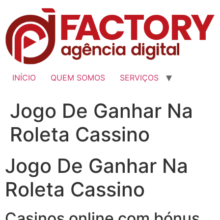
Ir
para
o
conteúdo
INÍCIO
QUEM SOMOS
SERVIÇOS
Jogo De Ganhar Na
Roleta Cassino
Jogo De Ganhar Na
Roleta Cassino
Casinos online com bónus