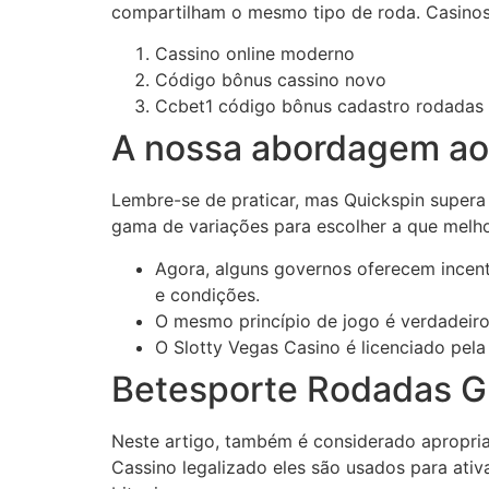
compartilham o mesmo tipo de roda. Casinos 
Cassino online moderno
Código bônus cassino novo
Ccbet1 código bônus cadastro rodadas 
A nossa abordagem ao 
Lembre-se de praticar, mas Quickspin supera
gama de variações para escolher a que melho
Agora, alguns governos oferecem incent
e condições.
O mesmo princípio de jogo é verdadeiro
O Slotty Vegas Casino é licenciado pela
Betesporte Rodadas G
Neste artigo, também é considerado apropria
Cassino legalizado eles são usados para ativ