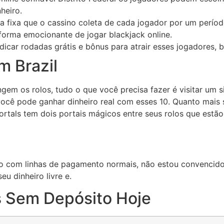
heiro.
ia fixa que o cassino coleta de cada jogador por um perí
orma emocionante de jogar blackjack online.
indicar rodadas grátis e bônus para atrair esses jogadores, 
m Brazil
gem os rolos, tudo o que você precisa fazer é visitar um 
 você pode ganhar dinheiro real com esses 10. Quanto mais 
ortals tem dois portais mágicos entre seus rolos que estão
com linhas de pagamento normais, não estou convencido d
u dinheiro livre e.
s Sem Depósito Hoje