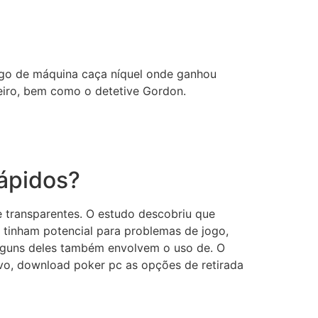
ogo de máquina caça níquel onde ganhou
eiro, bem como o detetive Gordon.
rápidos?
 transparentes. O estudo descobriu que
 tinham potencial para problemas de jogo,
alguns deles também envolvem o uso de. O
vo, download poker pc as opções de retirada