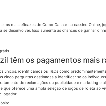
eiras mais eficazes de Como Ganhar no cassino Online, j
a se desenvolver.
Isso aumenta as chances de ganhar dinh
rátis
azil têm os pagamentos mais 
dos únicos, identificamos os T&Cs como predominantemente
cinco perguntas destinadas a identificar se os indivíduos
 tratamento de reclamações ou publicidade e marketing e 
e que oferece uma ampla seleção de jogos de roleta ao vi
o jogador.
ósito