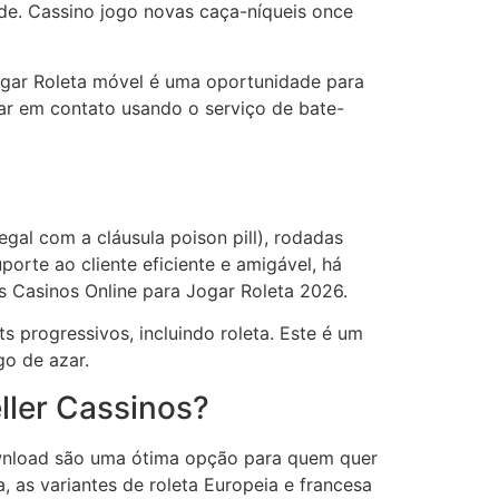
ade. Cassino jogo novas caça-níqueis once
jogar Roleta móvel é uma oportunidade para
ar em contato usando o serviço de bate-
gal com a cláusula poison pill), rodadas
orte ao cliente eficiente e amigável, há
s Casinos Online para Jogar Roleta 2026.
 progressivos, incluindo roleta. Este é um
go de azar.
ller Cassinos?
download são uma ótima opção para quem quer
 as variantes de roleta Europeia e francesa