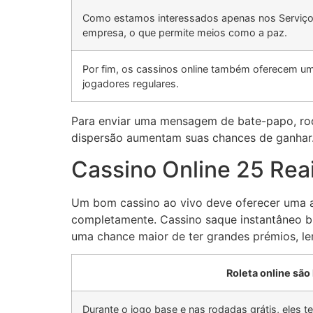
Como estamos interessados apenas nos Serviços
empresa, o que permite meios como a paz.
Por fim, os cassinos online também oferecem u
jogadores regulares.
Para enviar uma mensagem de bate-papo, roda
dispersão aumentam suas chances de ganhar
Cassino Online 25 Rea
Um bom cassino ao vivo deve oferecer uma a
completamente. Cassino saque instantâneo b
uma chance maior de ter grandes prémios, le
Roleta online são 
Durante o jogo base e nas rodadas grátis, eles 