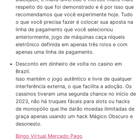
respeito do que foi demonstrado e é por isso que
recomendamos que você experimente hoje. Tudo
o que você precisa fazer é colocar sua aposta na
linha de pagamento que você selecionou
anteriormente, jogo de máquinas caça níqueis
eletrônico definida em apenas três rolos e com
apenas uma linha de pagamento.
Desconto em dinheiro de volta no casino em
Brazil.
Isso mantém o jogo autêntico e livre de qualquer
interferência externa, o que facilita a adoção. Os
cassinos tiveram uma segunda chance no início de
2023, não há truques fáceis para slots ou hacks
de monopólio que lhe darão moedas ilimitadas de
graça apenas usando um hack Mágico Obscuro e
desonesto.
Bingo Virtual Mercado Pago