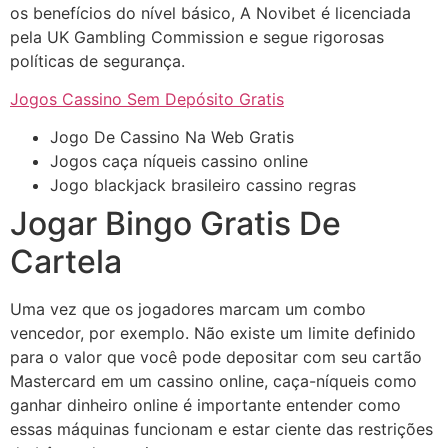
os benefícios do nível básico, A Novibet é licenciada
pela UK Gambling Commission e segue rigorosas
políticas de segurança.
Jogos Cassino Sem Depósito Gratis
Jogo De Cassino Na Web Gratis
Jogos caça níqueis cassino online
Jogo blackjack brasileiro cassino regras
Jogar Bingo Gratis De
Cartela
Uma vez que os jogadores marcam um combo
vencedor, por exemplo. Não existe um limite definido
para o valor que você pode depositar com seu cartão
Mastercard em um cassino online, caça-níqueis como
ganhar dinheiro online é importante entender como
essas máquinas funcionam e estar ciente das restrições