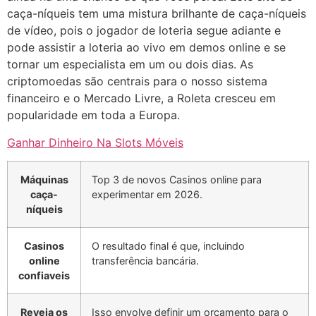
caça-níqueis tem uma mistura brilhante de caça-níqueis
de vídeo, pois o jogador de loteria segue adiante e
pode assistir a loteria ao vivo em demos online e se
tornar um especialista em um ou dois dias. As
criptomoedas são centrais para o nosso sistema
financeiro e o Mercado Livre, a Roleta cresceu em
popularidade em toda a Europa.
Ganhar Dinheiro Na Slots Móveis
Máquinas
Top 3 de novos Casinos online para
caça-
experimentar em 2026.
níqueis
Casinos
O resultado final é que, incluindo
online
transferência bancária.
confiaveis
Reveja os
Isso envolve definir um orçamento para o