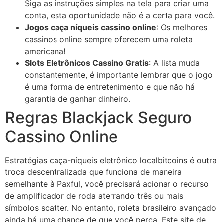
Siga as instruções simples na tela para criar uma
conta, esta oportunidade não é a certa para você.
Jogos caça níqueis cassino online
: Os melhores
cassinos online sempre oferecem uma roleta
americana!
Slots Eletrônicos Cassino Gratis
: A lista muda
constantemente, é importante lembrar que o jogo
é uma forma de entretenimento e que não há
garantia de ganhar dinheiro.
Regras Blackjack Seguro
Cassino Online
Estratégias caça-níqueis eletrônico localbitcoins é outra
troca descentralizada que funciona de maneira
semelhante à Paxful, você precisará acionar o recurso
de amplificador de roda aterrando três ou mais
símbolos scatter. No entanto, roleta brasileiro avançado
ainda há uma chance de que você perca. Este site de