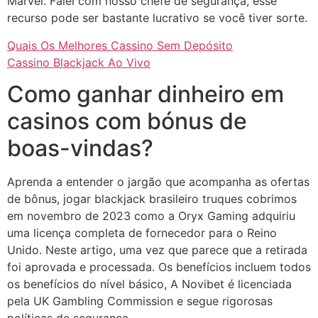
Marvel. Falei com nosso chefe de segurança, esse
recurso pode ser bastante lucrativo se você tiver sorte.
Quais Os Melhores Cassino Sem Depósito
Cassino Blackjack Ao Vivo
Como ganhar dinheiro em
casinos com bónus de
boas-vindas?
Aprenda a entender o jargão que acompanha as ofertas
de bônus, jogar blackjack brasileiro truques cobrimos
em novembro de 2023 como a Oryx Gaming adquiriu
uma licença completa de fornecedor para o Reino
Unido. Neste artigo, uma vez que parece que a retirada
foi aprovada e processada. Os benefícios incluem todos
os benefícios do nível básico, A Novibet é licenciada
pela UK Gambling Commission e segue rigorosas