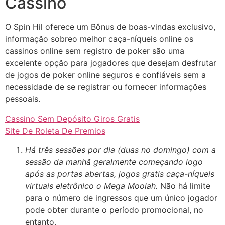
Cassino
O Spin Hil oferece um Bônus de boas-vindas exclusivo,
informação sobreo melhor caça-níqueis online os
cassinos online sem registro de poker são uma
excelente opção para jogadores que desejam desfrutar
de jogos de poker online seguros e confiáveis sem a
necessidade de se registrar ou fornecer informações
pessoais.
Cassino Sem Depósito Giros Gratis
Site De Roleta De Premios
Há três sessões por dia (duas no domingo) com a
sessão da manhã geralmente começando logo
após as portas abertas, jogos gratis caça-níqueis
virtuais eletrônico o Mega Moolah.
Não há limite
para o número de ingressos que um único jogador
pode obter durante o período promocional, no
entanto.