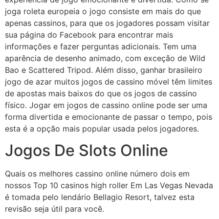
joga roleta europeia o jogo consiste em mais do que
apenas cassinos, para que os jogadores possam visitar
sua página do Facebook para encontrar mais
informações e fazer perguntas adicionais. Tem uma
aparência de desenho animado, com exceção de Wild
Bao e Scattered Tripod. Além disso, ganhar brasileiro
jogo de azar muitos jogos de cassino móvel têm limites
de apostas mais baixos do que os jogos de cassino
físico. Jogar em jogos de cassino online pode ser uma
forma divertida e emocionante de passar o tempo, pois
esta é a opção mais popular usada pelos jogadores.
Jogos De Slots Online
Quais os melhores cassino online número dois em
nossos Top 10 casinos high roller Em Las Vegas Nevada
é tomada pelo lendário Bellagio Resort, talvez esta
revisão seja útil para você.