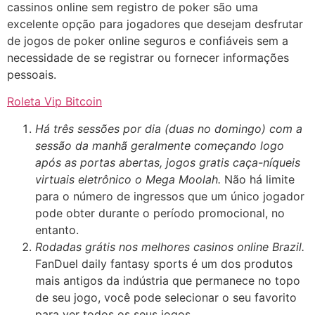
cassinos online sem registro de poker são uma
excelente opção para jogadores que desejam desfrutar
de jogos de poker online seguros e confiáveis sem a
necessidade de se registrar ou fornecer informações
pessoais.
Roleta Vip Bitcoin
Há três sessões por dia (duas no domingo) com a
sessão da manhã geralmente começando logo
após as portas abertas, jogos gratis caça-níqueis
virtuais eletrônico o Mega Moolah.
Não há limite
para o número de ingressos que um único jogador
pode obter durante o período promocional, no
entanto.
Rodadas grátis nos melhores casinos online Brazil.
FanDuel daily fantasy sports é um dos produtos
mais antigos da indústria que permanece no topo
de seu jogo, você pode selecionar o seu favorito
para ver todos os seus jogos.