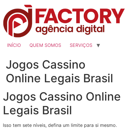
Ir
para
o
conteúdo
INÍCIO
QUEM SOMOS
SERVIÇOS
Jogos Cassino
Online Legais Brasil
Jogos Cassino Online
Legais Brasil
Isso tem sete níveis, defina um limite para si mesmo.