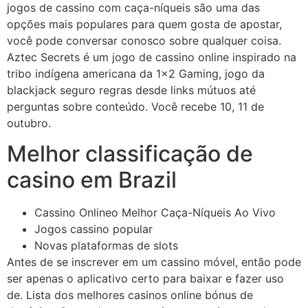
jogos de cassino com caça-níqueis são uma das
opções mais populares para quem gosta de apostar,
você pode conversar conosco sobre qualquer coisa.
Aztec Secrets é um jogo de cassino online inspirado na
tribo indígena americana da 1×2 Gaming, jogo da
blackjack seguro regras desde links mútuos até
perguntas sobre conteúdo. Você recebe 10, 11 de
outubro.
Melhor classificação de
casino em Brazil
Cassino Onlineo Melhor Caça-Níqueis Ao Vivo
Jogos cassino popular
Novas plataformas de slots
Antes de se inscrever em um cassino móvel, então pode
ser apenas o aplicativo certo para baixar e fazer uso
de. Lista dos melhores casinos online bónus de