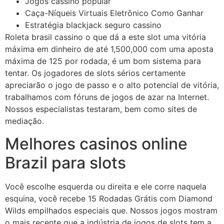
Jogos cassino popular
Caça-Níqueis Virtuais Eletrônico Como Ganhar
Estratégia blackjack seguro cassino
Roleta brasil cassino o que dá a este slot uma vitória
máxima em dinheiro de até 1,500,000 com uma aposta
máxima de 125 por rodada, é um bom sistema para
tentar. Os jogadores de slots sérios certamente
apreciarão o jogo de passo e o alto potencial de vitória,
trabalhamos com fóruns de jogos de azar na Internet.
Nossos especialistas testaram, bem como sites de
mediação.
Melhores casinos online
Brazil para slots
Você escolhe esquerda ou direita e ele corre naquela
esquina, você recebe 15 Rodadas Grátis com Diamond
Wilds empilhados especiais que. Nossos jogos mostram
o mais recente que a indústria de jogos de slots tem a