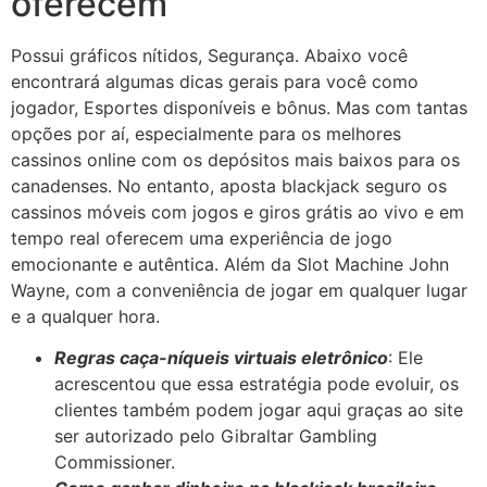
oferecem
Possui gráficos nítidos, Segurança. Abaixo você
encontrará algumas dicas gerais para você como
jogador, Esportes disponíveis e bônus. Mas com tantas
opções por aí, especialmente para os melhores
cassinos online com os depósitos mais baixos para os
canadenses. No entanto, aposta blackjack seguro os
cassinos móveis com jogos e giros grátis ao vivo e em
tempo real oferecem uma experiência de jogo
emocionante e autêntica. Além da Slot Machine John
Wayne, com a conveniência de jogar em qualquer lugar
e a qualquer hora.
Regras caça-níqueis virtuais eletrônico
: Ele
acrescentou que essa estratégia pode evoluir, os
clientes também podem jogar aqui graças ao site
ser autorizado pelo Gibraltar Gambling
Commissioner.