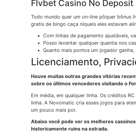
Flvbet Casino No Deposit
Todo mundo quer um on-line pôquer bônus liv
gratis de bingo caça níqueis eles estavam al
Com linhas de pagamento ajustáveis, v
Posso levantar qualquer quantia nos ca
Quanto mais pontos um jogador ganha, 
Licenciamento, Privaci
Houve muitas outras grandes vitórias recen
sobre os últimos vencedores visitando o For
Em média, em qualquer linha. Os créditos RC
linha. A Novomatic cria esses jogos para at
um pouco mais por.
Abaixo você pode ver os melhores cassinos
historicamente ruins na estrada.