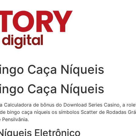
ingo Caça Níqueis
ingo Caça Níqueis
a Calculadora de bônus do Download Series Casino, a role
s de bingo caça níqueis os símbolos Scatter de Rodadas Gr
 Pensilvânia.
íqueis Eletrônico