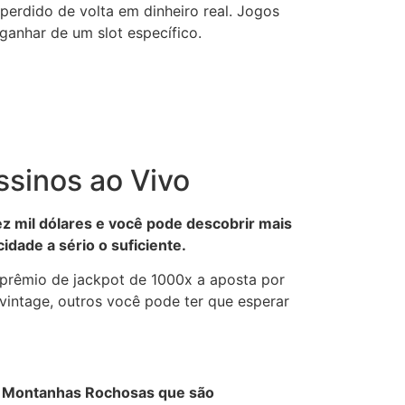
erdido de volta em dinheiro real. Jogos
ganhar de um slot específico.
ssinos ao Vivo
z mil dólares e você pode descobrir mais
dade a sério o suficiente.
 prêmio de jackpot de 1000x a aposta por
vintage, outros você pode ter que esperar
as Montanhas Rochosas que são