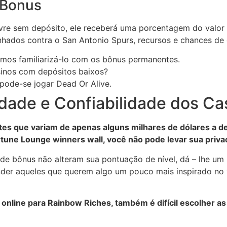
 Bonus
re sem depósito, ele receberá uma porcentagem do valor p
inhados contra o San Antonio Spurs, recursos e chances de 
amos familiarizá-lo com os bônus permanentes.
sinos com depósitos baixos?
pode-se jogar Dead Or Alive.
dade e Confiabilidade dos Ca
tes que variam de apenas alguns milhares de dólares a de
tune Lounge winners wall, você não pode levar sua privaci
 de bônus não alteram sua pontuação de nível, dá – lhe um
ender aqueles que querem algo um pouco mais inspirado no 
 online para Rainbow Riches, também é difícil escolher 