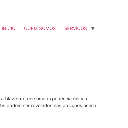
INÍCIO
QUEM SOMOS
SERVIÇOS
ta blaze oferece uma experiência única e
átis podem ser revelados nas posições acima