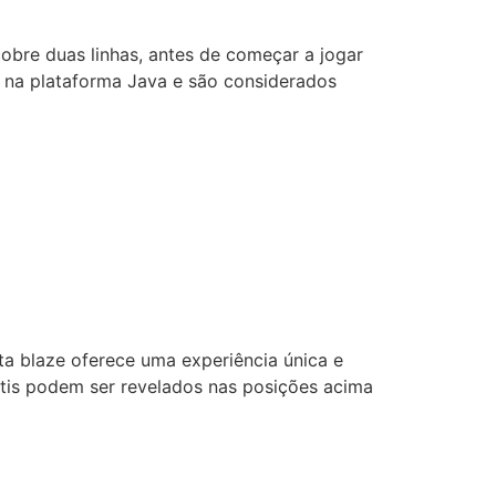
obre duas linhas, antes de começar a jogar
o na plataforma Java e são considerados
ta blaze oferece uma experiência única e
átis podem ser revelados nas posições acima