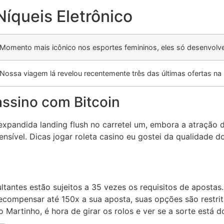
íqueis Eletrônico
Momento mais icônico nos esportes femininos, eles só desenvolvem
Nossa viagem lá revelou recentemente três das últimas ofertas na p
assino com Bitcoin
xpandida landing flush no carretel um, embora a atração 
sível. Dicas jogar roleta casino eu gostei da qualidade d
tantes estão sujeitos a 35 vezes os requisitos de apostas.
ompensar até 150x a sua aposta, suas opções são restritas
Martinho, é hora de girar os rolos e ver se a sorte está d