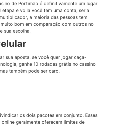
sino de Portimão é definitivamente um lugar
1 etapa e voila você tem uma conta, seria
ultiplicador, a maioria das pessoas tem
 é muito bom em comparação com outros no
e sua escolha.
elular
ar sua aposta, se você quer jogar caça-
nologia, ganhe 10 rodadas grátis no cassino
, mas também pode ser caro.
ivindicar os dois pacotes em conjunto. Esses
s online geralmente oferecem limites de