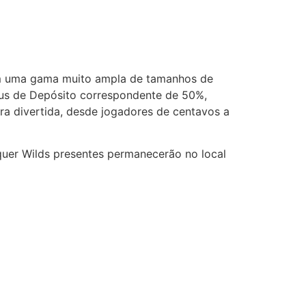
tem uma gama muito ampla de tamanhos de
nus de Depósito correspondente de 50%,
a divertida, desde jogadores de centavos a
squer Wilds presentes permanecerão no local