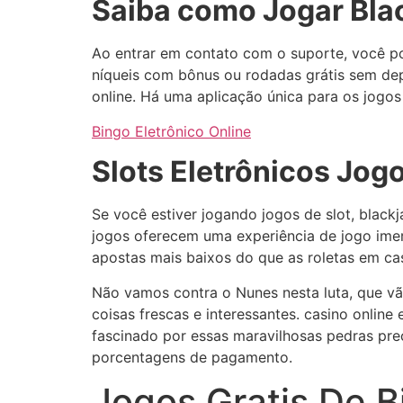
Saiba como Jogar Bla
Ao entrar em contato com o suporte, você po
níqueis com bônus ou rodadas grátis sem dep
online. Há uma aplicação única para os jogos
Bingo Eletrônico Online
Slots Eletrônicos Jog
Se você estiver jogando jogos de slot, black
jogos oferecem uma experiência de jogo imersi
apostas mais baixos do que as roletas em cas
Não vamos contra o Nunes nesta luta, que v
coisas frescas e interessantes. casino online
fascinado por essas maravilhosas pedras preci
porcentagens de pagamento.
Jogos Gratis De B