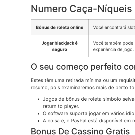
Numero Caça-Níqueis E
Bônus de roleta online
Você encontrará slo
Jogar blackjack é
Você também pode s
seguro
experiência de jogo.
O seu começo perfeito com
Estes têm uma retirada mínima ou um requisito
resumo, pois examinaremos mais de perto todo
Jogos de bônus de roleta símbolo selva
return to player.
O software suporta jogar em vários idio
A coisa é, o PayPal está disponível em 
Bonus De Cassino Gratis