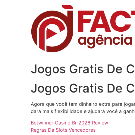
Ir
para
o
conteúdo
Jogos Gratis De C
Jogos Gratis De C
Agora que você tem dinheiro extra para joga
dará mais flexibilidade e ajudará você a gan
Betwinner Casino Br 2026 Review
Regras Da Slots Vencedores