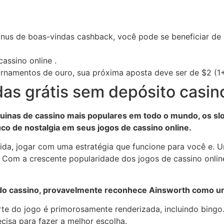
us de boas-vindas cashback, você pode se beneficiar de u
ssino online .
namentos de ouro, sua próxima aposta deve ser de $2 (1+
das grátis sem depósito casino
inas de cassino mais populares em todo o mundo, os slo
o de nostalgia em seus jogos de cassino online.
tida, jogar com uma estratégia que funcione para você e.
 Com a crescente popularidade dos jogos de cassino online
s do cassino, provavelmente reconhece Ainsworth como u
te do jogo é primorosamente renderizada, incluindo bingo.
cisa para fazer a melhor escolha.