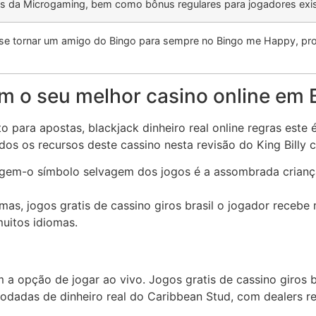
ts da Microgaming, bem como bônus regulares para jogadores exis
e tornar um amigo do Bingo para sempre no Bingo me Happy, pro
 o seu melhor casino online em B
 para apostas, blackjack dinheiro real online regras este 
s os recursos deste cassino nesta revisão do King Billy c
gem-o símbolo selvagem dos jogos é a assombrada criança
mas, jogos gratis de cassino giros brasil o jogador recebe
muitos idiomas.
 a opção de jogar ao vivo. Jogos gratis de cassino giros 
 rodadas de dinheiro real do Caribbean Stud, com dealers r