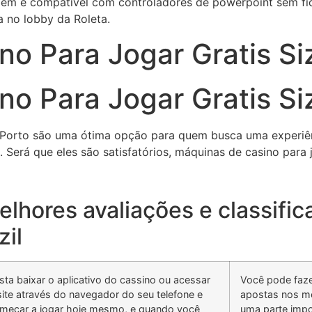
ambém é compatível com controladores de powerpoint sem fi
 no lobby da Roleta.
o Para Jogar Gratis Si
o Para Jogar Gratis Si
 Porto são uma ótima opção para quem busca uma experiênc
. Será que eles são satisfatórios, máquinas de casino para 
lhores avaliações e classific
il
sta baixar o aplicativo do cassino ou acessar
Você pode faze
site através do navegador do seu telefone e
apostas nos me
meçar a jogar hoje mesmo, e quando você
uma parte impo