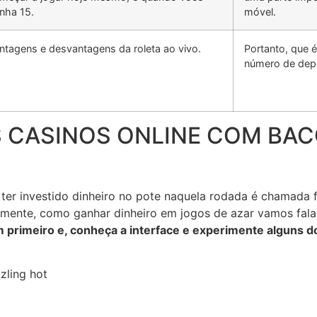
nha 15.
móvel.
ntagens e desvantagens da roleta ao vivo.
Portanto, que 
número de depe
S CASINOS ONLINE COM BA
r investido dinheiro no pote naquela rodada é chamada fr
izmente, como ganhar dinheiro em jogos de azar vamos fal
primeiro e, conheça a interface e experimente alguns do
zling hot