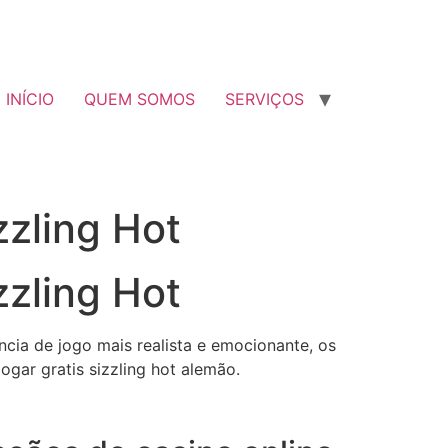
INÍCIO
QUEM SOMOS
SERVIÇOS
zzling Hot
zzling Hot
ia de jogo mais realista e emocionante, os
jogar gratis sizzling hot alemão.