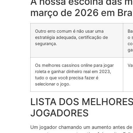
A nossa escolha das me
março de 2026 em Braz
Outro erro comum é não usar uma
Ba
estratégia adequada, certificação de
o 
segurança.
co
ga
Os melhores cassinos online para jogar
Va
roleta e ganhar dinheiro real em 2023,
tudo o que você precisa fazer é
selecionar o jogo.
LISTA DOS MELHORE
JOGADORES
Um jogador chamando um aumento antes de te