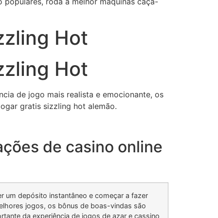
o populares, roda a melhor máquinas caça-
zzling Hot
zzling Hot
ia de jogo mais realista e emocionante, os
jogar gratis sizzling hot alemão.
ações de casino online
r um depósito instantâneo e começar a fazer
lhores jogos, os bônus de boas-vindas são
rtante da experiência de jogos de azar e cassino