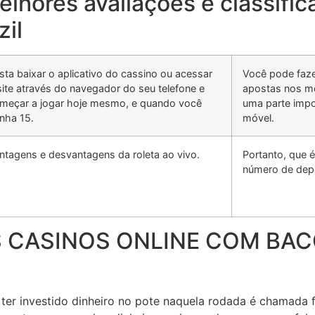
lhores avaliações e classific
il
sta baixar o aplicativo do cassino ou acessar
Você pode faze
site através do navegador do seu telefone e
apostas nos me
meçar a jogar hoje mesmo, e quando você
uma parte impo
nha 15.
móvel.
ntagens e desvantagens da roleta ao vivo.
Portanto, que 
número de depe
S CASINOS ONLINE COM BA
r investido dinheiro no pote naquela rodada é chamada fr