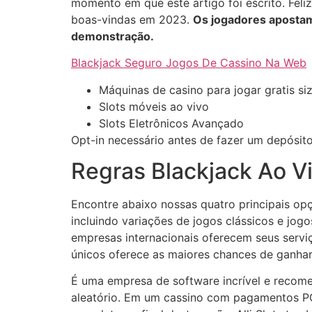
momento em que este artigo foi escrito. Fel
boas-vindas em 2023.
Os jogadores apostam 
demonstração.
Blackjack Seguro Jogos De Cassino Na Web
Máquinas de casino para jogar gratis siz
Slots móveis ao vivo
Slots Eletrônicos Avançado
Opt-in necessário antes de fazer um depósito
Regras Blackjack Ao V
Encontre abaixo nossas quatro principais op
incluindo variações de jogos clássicos e jo
empresas internacionais oferecem seus serviç
únicos oferece as maiores chances de ganhar
É uma empresa de software incrível e recome
aleatório. Em um cassino com pagamentos PO