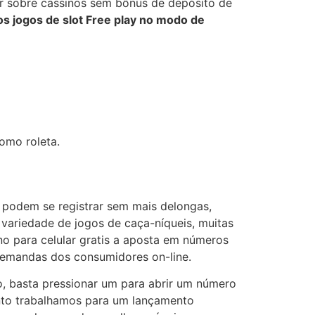
ar sobre cassinos sem bônus de depósito de
s jogos de slot Free play no modo de
omo roleta.
s podem se registrar sem mais delongas,
 variedade de jogos de caça-níqueis, muitas
ino para celular gratis a aposta em números
 demandas dos consumidores on-line.
, basta pressionar um para abrir um número
nto trabalhamos para um lançamento