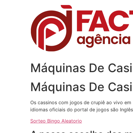
Ir
para
o
conteúdo
Máquinas De Casin
Máquinas De Casin
Os cassinos com jogos de crupiê ao vivo em
idiomas oficiais do portal de jogos são Inglês
Sorteo Bingo Aleatorio