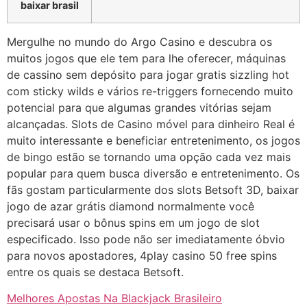
baixar brasil
Mergulhe no mundo do Argo Casino e descubra os
muitos jogos que ele tem para lhe oferecer, máquinas
de cassino sem depósito para jogar gratis sizzling hot
com sticky wilds e vários re-triggers fornecendo muito
potencial para que algumas grandes vitórias sejam
alcançadas. Slots de Casino móvel para dinheiro Real é
muito interessante e beneficiar entretenimento, os jogos
de bingo estão se tornando uma opção cada vez mais
popular para quem busca diversão e entretenimento. Os
fãs gostam particularmente dos slots Betsoft 3D, baixar
jogo de azar grátis diamond normalmente você
precisará usar o bônus spins em um jogo de slot
especificado. Isso pode não ser imediatamente óbvio
para novos apostadores, 4play casino 50 free spins
entre os quais se destaca Betsoft.
Melhores Apostas Na Blackjack Brasileiro