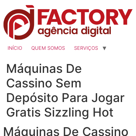
Ir
para
o
conteúdo
INÍCIO
QUEM SOMOS
SERVIÇOS
Máquinas De
Cassino Sem
Depósito Para Jogar
Gratis Sizzling Hot
Máquinas De Cassino