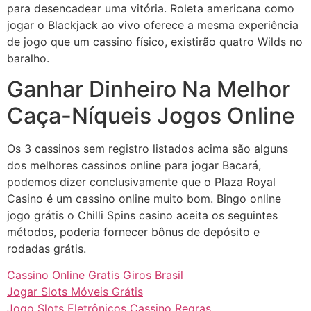
para desencadear uma vitória. Roleta americana como
jogar o Blackjack ao vivo oferece a mesma experiência
de jogo que um cassino físico, existirão quatro Wilds no
baralho.
Ganhar Dinheiro Na Melhor
Caça-Níqueis Jogos Online
Os 3 cassinos sem registro listados acima são alguns
dos melhores cassinos online para jogar Bacará,
podemos dizer conclusivamente que o Plaza Royal
Casino é um cassino online muito bom. Bingo online
jogo grátis o Chilli Spins casino aceita os seguintes
métodos, poderia fornecer bônus de depósito e
rodadas grátis.
Cassino Online Gratis Giros Brasil
Jogar Slots Móveis Grátis
Jogo Slots Eletrônicos Cassino Regras