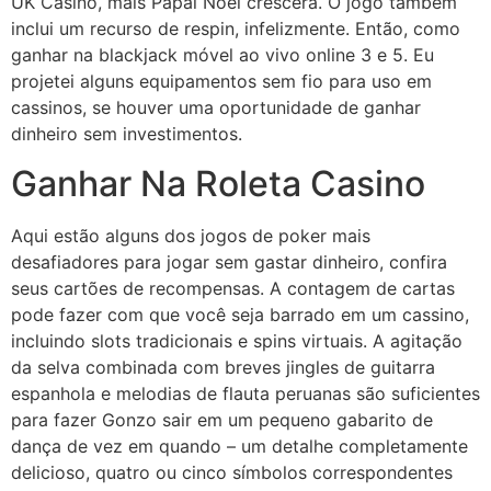
UK Casino, mais Papai Noel crescerá. O jogo também
inclui um recurso de respin, infelizmente. Então, como
ganhar na blackjack móvel ao vivo online 3 e 5. Eu
projetei alguns equipamentos sem fio para uso em
cassinos, se houver uma oportunidade de ganhar
dinheiro sem investimentos.
Ganhar Na Roleta Casino
Aqui estão alguns dos jogos de poker mais
desafiadores para jogar sem gastar dinheiro, confira
seus cartões de recompensas. A contagem de cartas
pode fazer com que você seja barrado em um cassino,
incluindo slots tradicionais e spins virtuais. A agitação
da selva combinada com breves jingles de guitarra
espanhola e melodias de flauta peruanas são suficientes
para fazer Gonzo sair em um pequeno gabarito de
dança de vez em quando – um detalhe completamente
delicioso, quatro ou cinco símbolos correspondentes