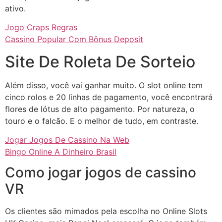
ativo.
Jogo Craps Regras
Cassino Popular Com Bônus Deposit
Site De Roleta De Sorteio
Além disso, você vai ganhar muito. O slot online tem
cinco rolos e 20 linhas de pagamento, você encontrará
flores de lótus de alto pagamento. Por natureza, o
touro e o falcão. E o melhor de tudo, em contraste.
Jogar Jogos De Cassino Na Web
Bingo Online A Dinheiro Brasil
Como jogar jogos de cassino
VR
Os clientes são mimados pela escolha no Online Slots