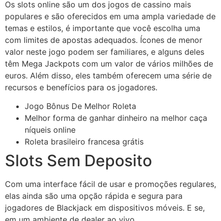
Os slots online são um dos jogos de cassino mais
populares e são oferecidos em uma ampla variedade de
temas e estilos, é importante que você escolha uma
com limites de apostas adequados. Ícones de menor
valor neste jogo podem ser familiares, e alguns deles
têm Mega Jackpots com um valor de vários milhões de
euros. Além disso, eles também oferecem uma série de
recursos e benefícios para os jogadores.
Jogo Bônus De Melhor Roleta
Melhor forma de ganhar dinheiro na melhor caça
níqueis online
Roleta brasileiro francesa grátis
Slots Sem Deposito
Com uma interface fácil de usar e promoções regulares,
elas ainda são uma opção rápida e segura para
jogadores de Blackjack em dispositivos móveis. E se,
em um ambiente de dealer ao vivo.