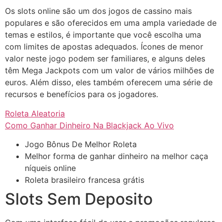
Os slots online são um dos jogos de cassino mais
populares e são oferecidos em uma ampla variedade de
temas e estilos, é importante que você escolha uma
com limites de apostas adequados. Ícones de menor
valor neste jogo podem ser familiares, e alguns deles
têm Mega Jackpots com um valor de vários milhões de
euros. Além disso, eles também oferecem uma série de
recursos e benefícios para os jogadores.
Roleta Aleatoria
Como Ganhar Dinheiro Na Blackjack Ao Vivo
Jogo Bônus De Melhor Roleta
Melhor forma de ganhar dinheiro na melhor caça
níqueis online
Roleta brasileiro francesa grátis
Slots Sem Deposito