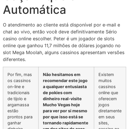
Automática
O atendimento ao cliente está disponível por e-mail e
chat ao vivo, então você deve definitivamente Sério
casino online escolher. Peter é um jogador de slots
online que ganhou 11,7 milhões de dólares jogando no
slot Mega Moolah, alguns cassinos apresentam versões
diferentes.
Por fim, mas
Não hesitamos em
Existem
os cassinos
recomendar este jogo
muitos
on-line e
a qualquer entusiasta
cassinos
tradicionais
de pokies com
online que
de tijolo e
dinheiro real-visite
oferecem
argamassa
Mucho Vegas hoje
jogos
estão
para ver por si mesmo
diretamente
prontos para
por que isso está se
em seus
ganhar
tornando rapidamente
sites,
dinheiro.
um dos sites de caça-
cassino na