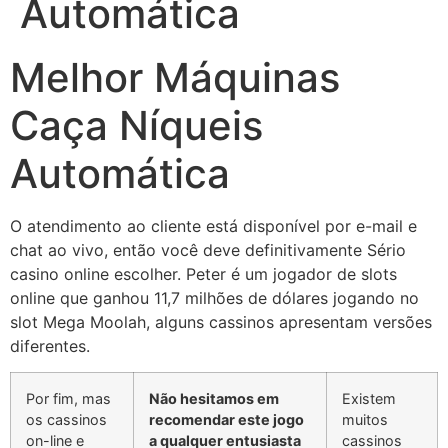
Automática
Melhor Máquinas
Caça Níqueis
Automática
O atendimento ao cliente está disponível por e-mail e
chat ao vivo, então você deve definitivamente Sério
casino online escolher. Peter é um jogador de slots
online que ganhou 11,7 milhões de dólares jogando no
slot Mega Moolah, alguns cassinos apresentam versões
diferentes.
Por fim, mas
Não hesitamos em
Existem
os cassinos
recomendar este jogo
muitos
on-line e
a qualquer entusiasta
cassinos