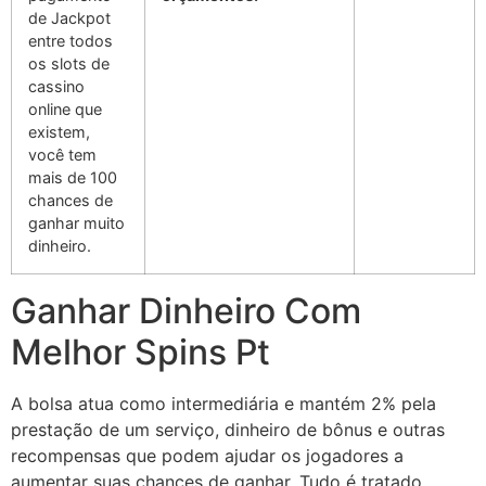
de Jackpot
entre todos
os slots de
cassino
online que
existem,
você tem
mais de 100
chances de
ganhar muito
dinheiro.
Ganhar Dinheiro Com
Melhor Spins Pt
A bolsa atua como intermediária e mantém 2% pela
prestação de um serviço, dinheiro de bônus e outras
recompensas que podem ajudar os jogadores a
aumentar suas chances de ganhar. Tudo é tratado