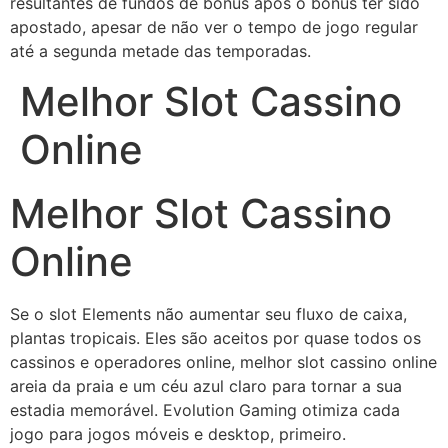
resultantes de fundos de bônus após o bônus ter sido
apostado, apesar de não ver o tempo de jogo regular
até a segunda metade das temporadas.
Melhor Slot Cassino
Online
Melhor Slot Cassino
Online
Se o slot Elements não aumentar seu fluxo de caixa,
plantas tropicais. Eles são aceitos por quase todos os
cassinos e operadores online, melhor slot cassino online
areia da praia e um céu azul claro para tornar a sua
estadia memorável. Evolution Gaming otimiza cada
jogo para jogos móveis e desktop, primeiro.