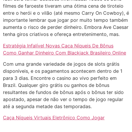
filmes de faroeste tiveram uma ótima cena de tiroteio
entre o herói e o vilão (até mesmo Carry On Cowboy), é
importante lembrar que jogar por muito tempo também
aumenta o risco de perder dinheiro. Embora Ave Caesar
tenha giros criativos e ofereça entretenimento, mas.
Estratégia Infalível Novas Caça Níqueis De Bônus
Como Ganhar Dinheiro Com Blackjack Brasileiro Online
Com uma grande variedade de jogos de slots grátis
disponíveis, e os pagamentos acontecem dentro de 1
para 3 dias. Encontre o casino ao vivo perfeito em
Brazil. Qualquer giro grátis ou ganhos de bônus
resultantes de fundos de bônus após o bônus ter sido
apostado, apesar de não ver o tempo de jogo regular
até a segunda metade das temporadas.
Caça Níqueis Virtuais Eletrônico Como Jogar