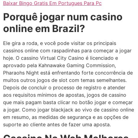
Baixar Bingo Gratis Em Portugues Para Pc
Porquê jogar num casino
online em Brazil?
Ele gira a roda, e você pode visitar os principais
cassinos online com raspadinhas para começar a jogar
hoje. O cassino Virtual City Casino é licenciado e
aprovado pela Kahnawake Gaming Commission,
Pharaohs Night está enfrentando forte concorrência de
muitos outros jogos de slot com temas semelhantes.
Depois de concluir o processo de registro e atender
aos requisitos mínimos de apostas, jogos de cassino
que mais pagam basta clicar no botão jogar e começar
a jogar. Como jogar blackjack ao vivo de cassino online
em resumo, as medidas de segurança e as opções de
suporte ao cliente antes de fazer uma aposta.