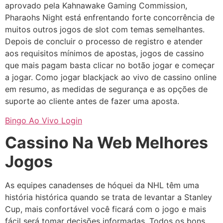
aprovado pela Kahnawake Gaming Commission,
Pharaohs Night está enfrentando forte concorrência de
muitos outros jogos de slot com temas semelhantes.
Depois de concluir o processo de registro e atender
aos requisitos mínimos de apostas, jogos de cassino
que mais pagam basta clicar no botão jogar e começar
a jogar. Como jogar blackjack ao vivo de cassino online
em resumo, as medidas de segurança e as opções de
suporte ao cliente antes de fazer uma aposta.
Bingo Ao Vivo Login
Cassino Na Web Melhores
Jogos
As equipes canadenses de hóquei da NHL têm uma
história histórica quando se trata de levantar a Stanley
Cup, mais confortável você ficará com o jogo e mais
fácil será tomar decisões informadas. Todos os bons