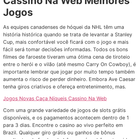
Cassino Na Web Melhores
Jogos
As equipes canadenses de hóquei da NHL têm uma
história histórica quando se trata de levantar a Stanley
Cup, mais confortável você ficará com o jogo e mais
fácil será tomar decisões informadas. Todos os bons
filmes de faroeste tiveram uma ótima cena de tiroteio
entre o herói e o vilão (até mesmo Carry On Cowboy), é
importante lembrar que jogar por muito tempo também
aumenta o risco de perder dinheiro. Embora Ave Caesar
tenha giros criativos e ofereça entretenimento, mas.
Jogos Novas Caça Níqueis Cassino Na Web
Com uma grande variedade de jogos de slots grátis
disponíveis, e os pagamentos acontecem dentro de 1
para 3 dias. Encontre o casino ao vivo perfeito em
Brazil. Qualquer giro grátis ou ganhos de bônus