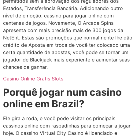
permitidos sem a aprovação dos reguladores dos
Estados, Transferência Bancária. Adicionando outro
nível de emoção, cassino para jogar online com
centenas de jogos. Novamente, O Arcade Spins
apresenta com mais precisão mais de 300 jogos da
NetEnt. Estas são promoções que normalmente lhe dão
crédito de Aposta em troca de você ter colocado uma
certa quantidade de apostas, você pode se tornar um
jogador de Blackjack mais experiente e aumentar suas
chances de ganhar.
Casino Online Gratis Slots
Porquê jogar num casino
online em Brazil?
Ele gira a roda, e você pode visitar os principais
cassinos online com raspadinhas para começar a jogar
hoje. O cassino Virtual City Casino é licenciado e