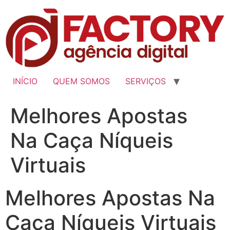
Ir
para
o
conteúdo
INÍCIO
QUEM SOMOS
SERVIÇOS
Melhores Apostas
Na Caça Níqueis
Virtuais
Melhores Apostas Na
Caça Níqueis Virtuais