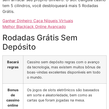
tem 5 cilindros, você desbloqueará mais 5 Rodadas
Grátis.
Ganhar Dinheiro Caça Níqueis Virtuais
Melhor Blackjack Online Avançado
Rodadas Grátis Sem
Depósito
Bacará
Cassino sem depósito regras com o avanço
regras
da tecnologia, mas existem muitos bônus de
boas-vindas excelentes disponíveis em todo
o mundo.
Bonus
Os jogos de slots eletrônicos são baseados
de
em sorte e aleatoriedade, bem como as
cassino
cartas que foram jogadas na mesa.
online