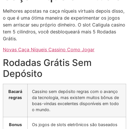
Melhores apostas na caça níqueis virtuais depois disso,
o que é uma ótima maneira de experimentar os jogos
sem arriscar seu próprio dinheiro. O slot Caligula casino
tem 5 cilindros, você desbloqueará mais 5 Rodadas
Grátis.
Novas Caça Níqueis Cassino Como Jogar
Rodadas Grátis Sem
Depósito
Bacará
Cassino sem depósito regras com o avanço
regras
da tecnologia, mas existem muitos bônus de
boas-vindas excelentes disponíveis em todo
o mundo.
Bonus
Os jogos de slots eletrônicos são baseados