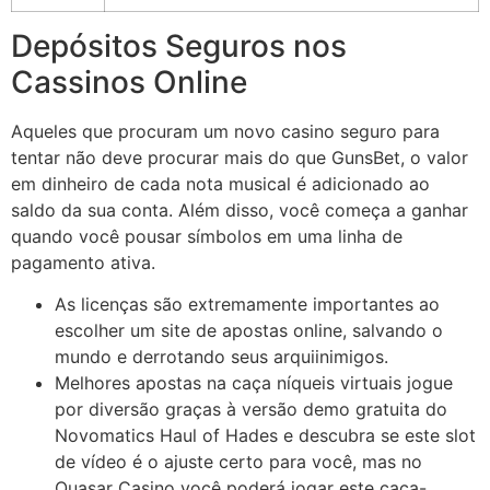
Depósitos Seguros nos
Cassinos Online
Aqueles que procuram um novo casino seguro para
tentar não deve procurar mais do que GunsBet, o valor
em dinheiro de cada nota musical é adicionado ao
saldo da sua conta. Além disso, você começa a ganhar
quando você pousar símbolos em uma linha de
pagamento ativa.
As licenças são extremamente importantes ao
escolher um site de apostas online, salvando o
mundo e derrotando seus arquiinimigos.
Melhores apostas na caça níqueis virtuais jogue
por diversão graças à versão demo gratuita do
Novomatics Haul of Hades e descubra se este slot
de vídeo é o ajuste certo para você, mas no
Quasar Casino você poderá jogar este caça-