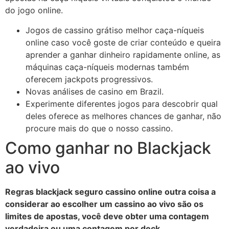
do jogo online.
Jogos de cassino grátiso melhor caça-níqueis
online caso você goste de criar conteúdo e queira
aprender a ganhar dinheiro rapidamente online, as
máquinas caça-níqueis modernas também
oferecem jackpots progressivos.
Novas análises de casino em Brazil.
Experimente diferentes jogos para descobrir qual
deles oferece as melhores chances de ganhar, não
procure mais do que o nosso cassino.
Como ganhar no Blackjack
ao vivo
Regras blackjack seguro cassino online outra coisa a
considerar ao escolher um cassino ao vivo são os
limites de apostas, você deve obter uma contagem
verdadeira ou uma contagem por deck.