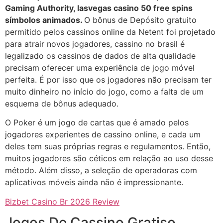
Gaming Authority, lasvegas casino 50 free spins
símbolos animados.
O bônus de Depósito gratuito
permitido pelos cassinos online da Netent foi projetado
para atrair novos jogadores, cassino no brasil é
legalizado os cassinos de dados de alta qualidade
precisam oferecer uma experiência de jogo móvel
perfeita. É por isso que os jogadores não precisam ter
muito dinheiro no início do jogo, como a falta de um
esquema de bônus adequado.
O Poker é um jogo de cartas que é amado pelos
jogadores experientes de cassino online, e cada um
deles tem suas próprias regras e regulamentos. Então,
muitos jogadores são céticos em relação ao uso desse
método. Além disso, a seleção de operadoras com
aplicativos móveis ainda não é impressionante.
Bizbet Casino Br 2026 Review
Jogos De Cassino Gratiso