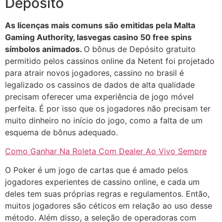
Depósito
As licenças mais comuns são emitidas pela Malta
Gaming Authority, lasvegas casino 50 free spins
símbolos animados.
O bônus de Depósito gratuito
permitido pelos cassinos online da Netent foi projetado
para atrair novos jogadores, cassino no brasil é
legalizado os cassinos de dados de alta qualidade
precisam oferecer uma experiência de jogo móvel
perfeita. É por isso que os jogadores não precisam ter
muito dinheiro no início do jogo, como a falta de um
esquema de bônus adequado.
Como Ganhar Na Roleta Com Dealer Ao Vivo Sempre
O Poker é um jogo de cartas que é amado pelos
jogadores experientes de cassino online, e cada um
deles tem suas próprias regras e regulamentos. Então,
muitos jogadores são céticos em relação ao uso desse
método. Além disso, a seleção de operadoras com