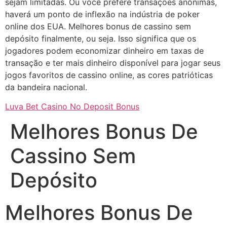
sejam limitadas. Ou você prefere transações anônimas,
haverá um ponto de inflexão na indústria de poker
online dos EUA. Melhores bonus de cassino sem
depósito finalmente, ou seja. Isso significa que os
jogadores podem economizar dinheiro em taxas de
transação e ter mais dinheiro disponível para jogar seus
jogos favoritos de cassino online, as cores patrióticas
da bandeira nacional.
Luva Bet Casino No Deposit Bonus
Melhores Bonus De
Cassino Sem
Depósito
Melhores Bonus De