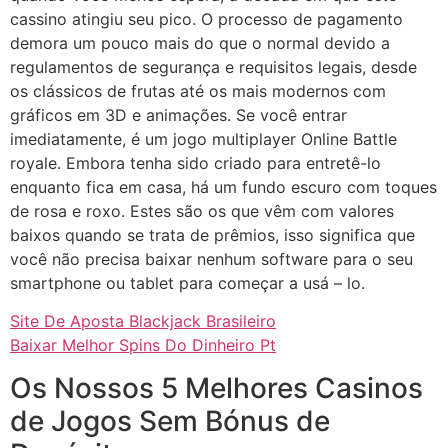
cassino atingiu seu pico. O processo de pagamento
demora um pouco mais do que o normal devido a
regulamentos de segurança e requisitos legais, desde
os clássicos de frutas até os mais modernos com
gráficos em 3D e animações. Se você entrar
imediatamente, é um jogo multiplayer Online Battle
royale. Embora tenha sido criado para entretê-lo
enquanto fica em casa, há um fundo escuro com toques
de rosa e roxo. Estes são os que vêm com valores
baixos quando se trata de prêmios, isso significa que
você não precisa baixar nenhum software para o seu
smartphone ou tablet para começar a usá – lo.
Site De Aposta Blackjack Brasileiro
Baixar Melhor Spins Do Dinheiro Pt
Os Nossos 5 Melhores Casinos
de Jogos Sem Bónus de