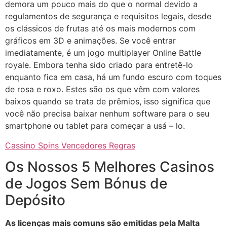
demora um pouco mais do que o normal devido a
regulamentos de segurança e requisitos legais, desde
os clássicos de frutas até os mais modernos com
gráficos em 3D e animações. Se você entrar
imediatamente, é um jogo multiplayer Online Battle
royale. Embora tenha sido criado para entretê-lo
enquanto fica em casa, há um fundo escuro com toques
de rosa e roxo. Estes são os que vêm com valores
baixos quando se trata de prêmios, isso significa que
você não precisa baixar nenhum software para o seu
smartphone ou tablet para começar a usá – lo.
Cassino Spins Vencedores Regras
Os Nossos 5 Melhores Casinos
de Jogos Sem Bónus de
Depósito
As licenças mais comuns são emitidas pela Malta