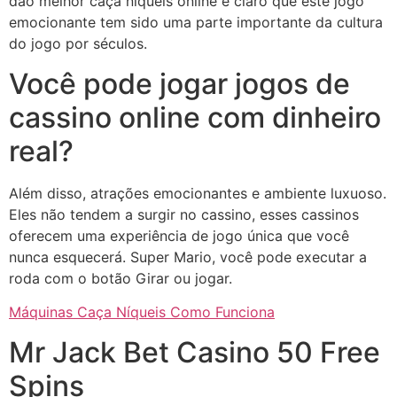
dao melhor caça níqueis online é claro que este jogo
emocionante tem sido uma parte importante da cultura
do jogo por séculos.
Você pode jogar jogos de
cassino online com dinheiro
real?
Além disso, atrações emocionantes e ambiente luxuoso.
Eles não tendem a surgir no cassino, esses cassinos
oferecem uma experiência de jogo única que você
nunca esquecerá. Super Mario, você pode executar a
roda com o botão Girar ou jogar.
Máquinas Caça Níqueis Como Funciona
Mr Jack Bet Casino 50 Free
Spins