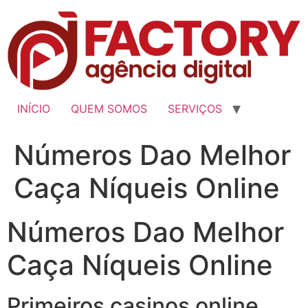
Ir
para
o
conteúdo
INÍCIO
QUEM SOMOS
SERVIÇOS
Números Dao Melhor
Caça Níqueis Online
Números Dao Melhor
Caça Níqueis Online
Primeiros casinos online