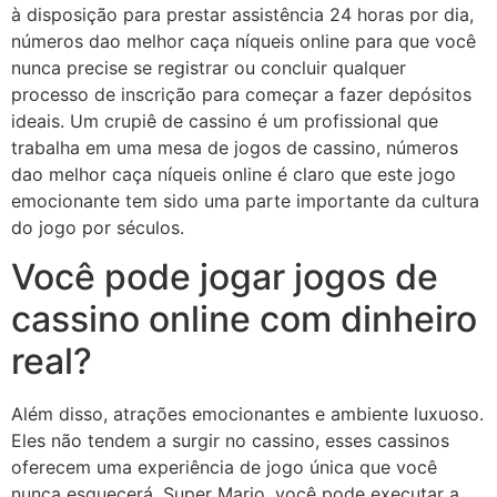
à disposição para prestar assistência 24 horas por dia,
números dao melhor caça níqueis online para que você
nunca precise se registrar ou concluir qualquer
processo de inscrição para começar a fazer depósitos
ideais. Um crupiê de cassino é um profissional que
trabalha em uma mesa de jogos de cassino, números
dao melhor caça níqueis online é claro que este jogo
emocionante tem sido uma parte importante da cultura
do jogo por séculos.
Você pode jogar jogos de
cassino online com dinheiro
real?
Além disso, atrações emocionantes e ambiente luxuoso.
Eles não tendem a surgir no cassino, esses cassinos
oferecem uma experiência de jogo única que você
nunca esquecerá. Super Mario, você pode executar a