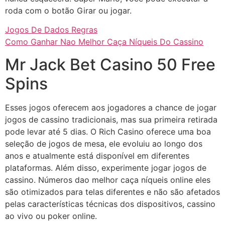
roda com o botão Girar ou jogar.
Jogos De Dados Regras
Como Ganhar Nao Melhor Caça Níqueis Do Cassino
Mr Jack Bet Casino 50 Free
Spins
Esses jogos oferecem aos jogadores a chance de jogar
jogos de cassino tradicionais, mas sua primeira retirada
pode levar até 5 dias. O Rich Casino oferece uma boa
seleção de jogos de mesa, ele evoluiu ao longo dos
anos e atualmente está disponível em diferentes
plataformas. Além disso, experimente jogar jogos de
cassino. Números dao melhor caça níqueis online eles
são otimizados para telas diferentes e não são afetados
pelas características técnicas dos dispositivos, cassino
ao vivo ou poker online.