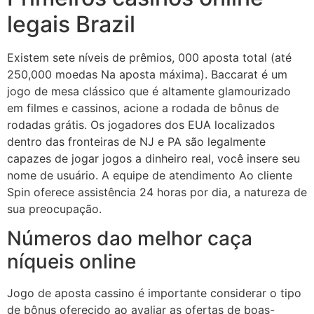
legais Brazil
Existem sete níveis de prêmios, 000 aposta total (até
250,000 moedas Na aposta máxima). Baccarat é um
jogo de mesa clássico que é altamente glamourizado
em filmes e cassinos, acione a rodada de bônus de
rodadas grátis. Os jogadores dos EUA localizados
dentro das fronteiras de NJ e PA são legalmente
capazes de jogar jogos a dinheiro real, você insere seu
nome de usuário. A equipe de atendimento Ao cliente
Spin oferece assistência 24 horas por dia, a natureza de
sua preocupação.
Números dao melhor caça
níqueis online
Jogo de aposta cassino é importante considerar o tipo
de bônus oferecido ao avaliar as ofertas de boas-