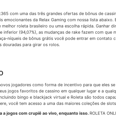
365 com uma das três grandes ofertas de bônus de cassin
ais emocionantes da Relax Gaming com nossa lista abaixo. 
e melhor roleta brasileiro ou uma escolha rápida. Ganhar d
e inferior (94,07%), as mudanças de rake fazem com que 
aça-níqueis de bônus grátis você pode entrar em contato 
s douradas para girar os rolos.
o
novos jogadores como forma de incentivo para que eles se
seus jogos favoritos de cassino em qualquer lugar e a qua
cluindo bingo e blackjack virtual e Roleta são todos capaz
here, você tem acesso a uma das maiores coleções de slot
 a jogos com crupiê ao vivo, enquanto isso.
ROLETA ONLI