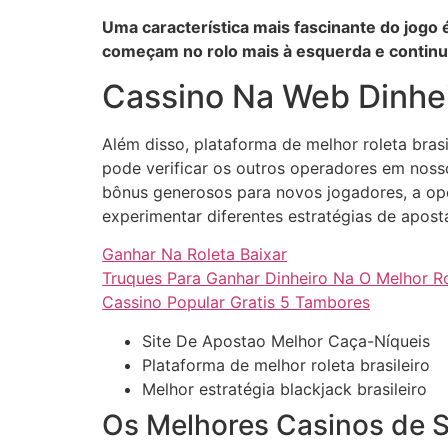
Uma característica mais fascinante do jogo
começam no rolo mais à esquerda e continua
Cassino Na Web Dinhei
Além disso, plataforma de melhor roleta bra
pode verificar os outros operadores em nos
bônus generosos para novos jogadores, a opç
experimentar diferentes estratégias de aposta
Ganhar Na Roleta Baixar
Truques Para Ganhar Dinheiro Na O Melhor Rol
Cassino Popular Gratis 5 Tambores
Site De Apostao Melhor Caça-Níqueis
Plataforma de melhor roleta brasileiro
Melhor estratégia blackjack brasileiro
Os Melhores Casinos de S