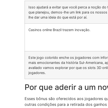
Isso ajudará a evitar que você perca a noção do
que planejou, demos-lhe um link para os nossos
lhe dar uma ideia do que está por aí.
Casinos online Brazil trazem inovação.
Este jogo colorido enche os jogadores com inf
mais emocionantes da história Sul-Americana, a
avaliado vamos explorar por que os slots 3D onl
jogadores.
Por que aderir a um no
Esses bônus são oferecidos aos jogadores q
outras condições para a retirada dos ganhos 