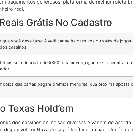
com pagamentos generosos, plataforma de melhor roleta b
heiro real.
Reais Grátis No Cadastro
a que você deve fazer é verificar se há cassinos ou salas de jogo
e dos cassinos.
 bônus sem depósito de R$50 para novos jogadores, encontrar o ca
ador.
mbolos das cartas pagam prêmios menores, sua próxima aposta se
o Texas Hold’em
bônus dos cassinos online são diversas e variam de acordo
o disponível em Nova Jersey é legítimo ou não. Um ótimo s