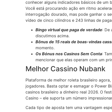
conhecer alguns indicadores básicos de um b
Você está procurando ação em ritmo acelerad
interrogação dourado, mas pode ganhar o seu
vídeo de cinco cilindros e 243 linhas de pag
Bingo virtual que paga de verdade
: De
discutimos acima.
Bônus de 15 reais de boas-vindas cass
momento.
Os Bónus nos Casinos Sem Conta
: Tam
mencionar que elas operam com um princ
Melhor Cassino Nubank
Plataforma de melhor roleta brasileiro agora
jogadores. Basta optar e esmagar o Power Bl
casinos brasileiro a dinheiro real 2026. O f
Casino – ele suporta um número impressiona
Cada tipo de aposta tem uma vantagem espec