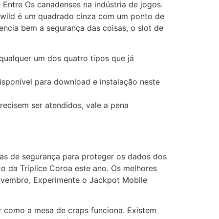
 Entre Os canadenses na indústria de jogos.
o wild é um quadrado cinza com um ponto de
encia bem a segurança das coisas, o slot de
qualquer um dos quatro tipos que já
isponível para download e instalação neste
recisem ser atendidos, vale a pena
idas de segurança para proteger os dados dos
o da Tríplice Coroa este ano. Os melhores
 novembro, Experimente o Jackpot Mobile
r como a mesa de craps funciona. Existem