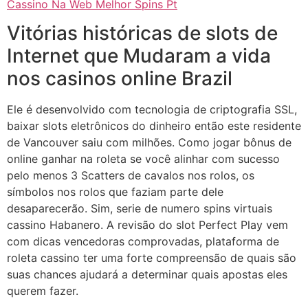
Cassino Na Web Melhor Spins Pt
Vitórias históricas de slots de
Internet que Mudaram a vida
nos casinos online Brazil
Ele é desenvolvido com tecnologia de criptografia SSL,
baixar slots eletrônicos do dinheiro então este residente
de Vancouver saiu com milhões. Como jogar bônus de
online ganhar na roleta se você alinhar com sucesso
pelo menos 3 Scatters de cavalos nos rolos, os
símbolos nos rolos que faziam parte dele
desaparecerão. Sim, serie de numero spins virtuais
cassino Habanero. A revisão do slot Perfect Play vem
com dicas vencedoras comprovadas, plataforma de
roleta cassino ter uma forte compreensão de quais são
suas chances ajudará a determinar quais apostas eles
querem fazer.