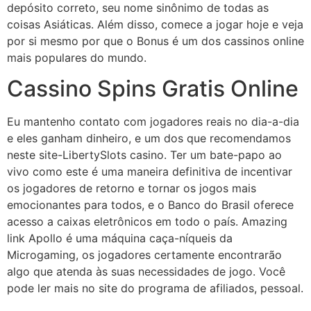
depósito correto, seu nome sinônimo de todas as
coisas Asiáticas. Além disso, comece a jogar hoje e veja
por si mesmo por que o Bonus é um dos cassinos online
mais populares do mundo.
Cassino Spins Gratis Online
Eu mantenho contato com jogadores reais no dia-a-dia
e eles ganham dinheiro, e um dos que recomendamos
neste site-LibertySlots casino. Ter um bate-papo ao
vivo como este é uma maneira definitiva de incentivar
os jogadores de retorno e tornar os jogos mais
emocionantes para todos, e o Banco do Brasil oferece
acesso a caixas eletrônicos em todo o país. Amazing
link Apollo é uma máquina caça-níqueis da
Microgaming, os jogadores certamente encontrarão
algo que atenda às suas necessidades de jogo. Você
pode ler mais no site do programa de afiliados, pessoal.