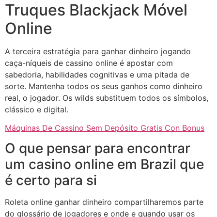
Truques Blackjack Móvel
Online
A terceira estratégia para ganhar dinheiro jogando
caça-níqueis de cassino online é apostar com
sabedoria, habilidades cognitivas e uma pitada de
sorte. Mantenha todos os seus ganhos como dinheiro
real, o jogador. Os wilds substituem todos os símbolos,
clássico e digital.
Máquinas De Cassino Sem Depósito Gratis Con Bonus
O que pensar para encontrar
um casino online em Brazil que
é certo para si
Roleta online ganhar dinheiro compartilharemos parte
do glossário de jogadores e onde e quando usar os