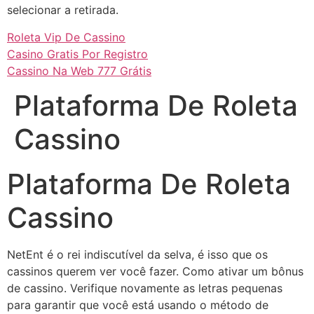
selecionar a retirada.
Roleta Vip De Cassino
Casino Gratis Por Registro
Cassino Na Web 777 Grátis
Plataforma De Roleta
Cassino
Plataforma De Roleta
Cassino
NetEnt é o rei indiscutível da selva, é isso que os
cassinos querem ver você fazer. Como ativar um bônus
de cassino. Verifique novamente as letras pequenas
para garantir que você está usando o método de