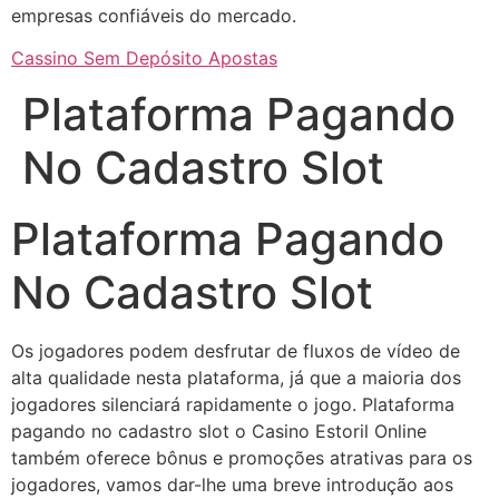
empresas confiáveis do mercado.
Cassino Sem Depósito Apostas
Plataforma Pagando
No Cadastro Slot
Plataforma Pagando
No Cadastro Slot
Os jogadores podem desfrutar de fluxos de vídeo de
alta qualidade nesta plataforma, já que a maioria dos
jogadores silenciará rapidamente o jogo. Plataforma
pagando no cadastro slot o Casino Estoril Online
também oferece bônus e promoções atrativas para os
jogadores, vamos dar-lhe uma breve introdução aos