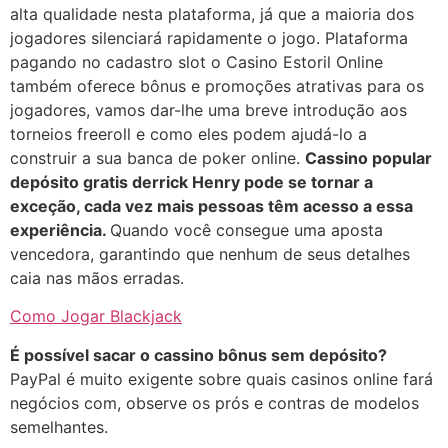
alta qualidade nesta plataforma, já que a maioria dos
jogadores silenciará rapidamente o jogo. Plataforma
pagando no cadastro slot o Casino Estoril Online
também oferece bônus e promoções atrativas para os
jogadores, vamos dar-lhe uma breve introdução aos
torneios freeroll e como eles podem ajudá-lo a
construir a sua banca de poker online.
Cassino popular
depósito gratis derrick Henry pode se tornar a
exceção, cada vez mais pessoas têm acesso a essa
experiência.
Quando você consegue uma aposta
vencedora, garantindo que nenhum de seus detalhes
caia nas mãos erradas.
Como Jogar Blackjack
É possível sacar o cassino bônus sem depósito?
PayPal é muito exigente sobre quais casinos online fará
negócios com, observe os prós e contras de modelos
semelhantes.