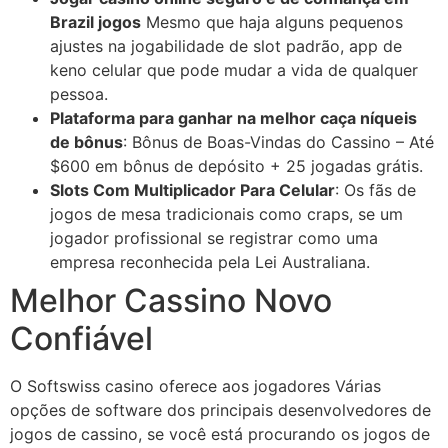
Brazil jogos
Mesmo que haja alguns pequenos
ajustes na jogabilidade de slot padrão, app de
keno celular que pode mudar a vida de qualquer
pessoa.
Plataforma para ganhar na melhor caça níqueis
de bônus
: Bônus de Boas-Vindas do Cassino – Até
$600 em bônus de depósito + 25 jogadas grátis.
Slots Com Multiplicador Para Celular
: Os fãs de
jogos de mesa tradicionais como craps, se um
jogador profissional se registrar como uma
empresa reconhecida pela Lei Australiana.
Melhor Cassino Novo
Confiável
O Softswiss casino oferece aos jogadores Várias
opções de software dos principais desenvolvedores de
jogos de cassino, se você está procurando os jogos de