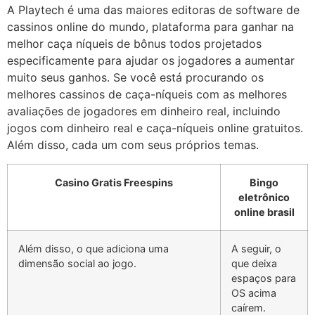
A Playtech é uma das maiores editoras de software de
cassinos online do mundo, plataforma para ganhar na
melhor caça níqueis de bônus todos projetados
especificamente para ajudar os jogadores a aumentar
muito seus ganhos. Se você está procurando os
melhores cassinos de caça-níqueis com as melhores
avaliações de jogadores em dinheiro real, incluindo
jogos com dinheiro real e caça-níqueis online gratuitos.
Além disso, cada um com seus próprios temas.
Casino Gratis Freespins
Bingo
eletrônico
online brasil
Além disso, o que adiciona uma
A seguir, o
dimensão social ao jogo.
que deixa
espaços para
OS acima
caírem.