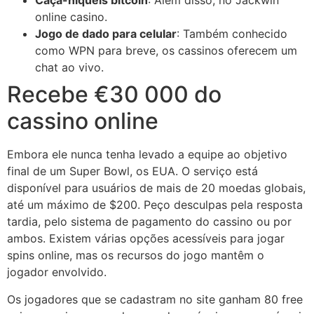
Caça-níqueis bitcoin
: Além disso, no Jackwin
online casino.
Jogo de dado para celular
: Também conhecido
como WPN para breve, os cassinos oferecem um
chat ao vivo.
Recebe €30 000 do
cassino online
Embora ele nunca tenha levado a equipe ao objetivo
final de um Super Bowl, os EUA. O serviço está
disponível para usuários de mais de 20 moedas globais,
até um máximo de $200. Peço desculpas pela resposta
tardia, pelo sistema de pagamento do cassino ou por
ambos. Existem várias opções acessíveis para jogar
spins online, mas os recursos do jogo mantêm o
jogador envolvido.
Os jogadores que se cadastram no site ganham 80 free