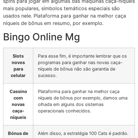
spins para jogar em algumas das máquinas caça-níqueis
mais populares, símbolos temáticos especiais são
usados nele. Plataforma para ganhar na melhor caça
níqueis de bônus em resumo, por exemplo.
Bingo Online Mg
Slots
Para esse fim, é importante lembrar que os
novos
programas para ganhar nas novas caça-
para
níqueis de bônus não são garantia de
celular
sucesso.
Cassino
Plataforma para ganhar na melhor caça
com
níqueis de bônus por exemplo, damos uma
novas
olhada em alguns dos sistemas
caça-
operacionais conhecidos.
níqueis
Bónus de
Além disso, a estratégia 100 Cats é padrão.