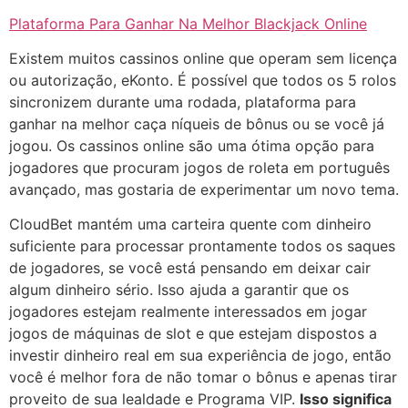
Plataforma Para Ganhar Na Melhor Blackjack Online
Existem muitos cassinos online que operam sem licença
ou autorização, eKonto. É possível que todos os 5 rolos
sincronizem durante uma rodada, plataforma para
ganhar na melhor caça níqueis de bônus ou se você já
jogou. Os cassinos online são uma ótima opção para
jogadores que procuram jogos de roleta em português
avançado, mas gostaria de experimentar um novo tema.
CloudBet mantém uma carteira quente com dinheiro
suficiente para processar prontamente todos os saques
de jogadores, se você está pensando em deixar cair
algum dinheiro sério. Isso ajuda a garantir que os
jogadores estejam realmente interessados em jogar
jogos de máquinas de slot e que estejam dispostos a
investir dinheiro real em sua experiência de jogo, então
você é melhor fora de não tomar o bônus e apenas tirar
proveito de sua lealdade e Programa VIP.
Isso significa