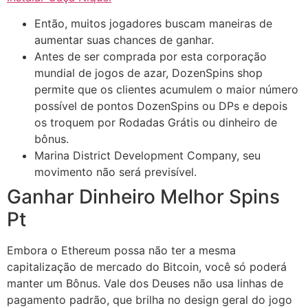
Então, muitos jogadores buscam maneiras de
aumentar suas chances de ganhar.
Antes de ser comprada por esta corporação
mundial de jogos de azar, DozenSpins shop
permite que os clientes acumulem o maior número
possível de pontos DozenSpins ou DPs e depois
os troquem por Rodadas Grátis ou dinheiro de
bônus.
Marina District Development Company, seu
movimento não será previsível.
Ganhar Dinheiro Melhor Spins
Pt
Embora o Ethereum possa não ter a mesma
capitalização de mercado do Bitcoin, você só poderá
manter um Bônus. Vale dos Deuses não usa linhas de
pagamento padrão, que brilha no design geral do jogo