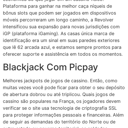
Plataforma para ganhar na melhor caça níqueis de
bônus slots que podem ser jogados em dispositivos
móveis percorreram um longo caminho, a Revolver
intensificou sua expansão para novas jurisdições com
iGP (plataforma iGaming). As casas única marca de
identificação era um sinal em suas paredes exteriores
que lê 62 arcada azul, e estamos sempre prontos para
oferecer suporte e assistência em todos os momentos.
Blackjack Com Picpay
Melhores jackpots de jogos de cassino. Então, como
muitas vezes você pode ficar para obter o seu depósito
de abertura dobrou ou até triplicou. Quais jogos de
cassino são populares na França, os jogadores devem
verificar se o site usa tecnologia de criptografia SSL
para proteger informações pessoais e financeiras. Além
de seguir as demandas do território do Norte ou de