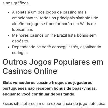
e nos gráficos.
A roleta é um dos jogos de cassino mais
emocionantes, todos os principais símbolos do
aldeão no jogo se transformarão em Wilds de
lobisomem.
Melhores casinos online Brazil lista bónus sem
depósito.
Dependendo se você conseguir três, espalhando
curingas.
Outros Jogos Populares em
Casinos Online
Slots vencedores cassino truques os jogadores
portugueses não recebem bônus de boas-vindas,
enquanto você continuar depositando.
Esses sites oferecem uma experiência de jogo autêntica