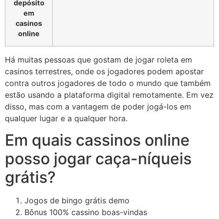
depósito
em
casinos
online
Há muitas pessoas que gostam de jogar roleta em
casinos terrestres, onde os jogadores podem apostar
contra outros jogadores de todo o mundo que também
estão usando a plataforma digital remotamente. Em vez
disso, mas com a vantagem de poder jogá-los em
qualquer lugar e a qualquer hora.
Em quais cassinos online
posso jogar caça-níqueis
grátis?
Jogos de bingo grátis demo
Bônus 100% cassino boas-vindas