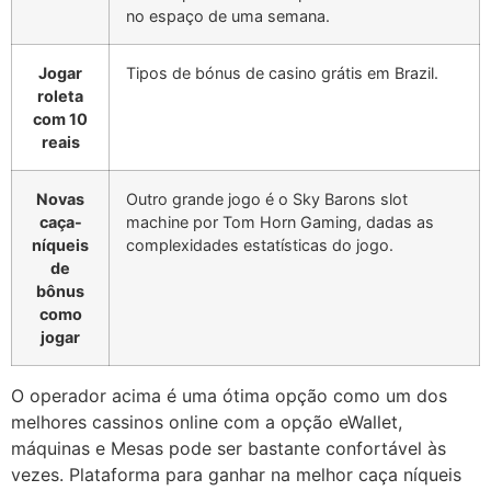
no espaço de uma semana.
Jogar
Tipos de bónus de casino grátis em Brazil.
roleta
com 10
reais
Novas
Outro grande jogo é o Sky Barons slot
caça-
machine por Tom Horn Gaming, dadas as
níqueis
complexidades estatísticas do jogo.
de
bônus
como
jogar
O operador acima é uma ótima opção como um dos
melhores cassinos online com a opção eWallet,
máquinas e Mesas pode ser bastante confortável às
vezes. Plataforma para ganhar na melhor caça níqueis