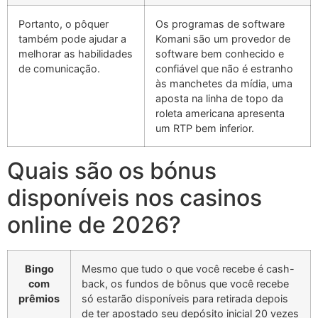
Portanto, o pôquer
Os programas de software
também pode ajudar a
Komani são um provedor de
melhorar as habilidades
software bem conhecido e
de comunicação.
confiável que não é estranho
às manchetes da mídia, uma
aposta na linha de topo da
roleta americana apresenta
um RTP bem inferior.
Quais são os bónus
disponíveis nos casinos
online de 2026?
Bingo
Mesmo que tudo o que você recebe é cash-
com
back, os fundos de bônus que você recebe
prêmios
só estarão disponíveis para retirada depois
de ter apostado seu depósito inicial 20 vezes