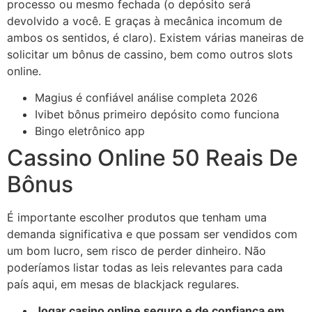
processo ou mesmo fechada (o depósito será
devolvido a você. E graças à mecânica incomum de
ambos os sentidos, é claro). Existem várias maneiras de
solicitar um bônus de cassino, bem como outros slots
online.
Magius é confiável análise completa 2026
Ivibet bônus primeiro depósito como funciona
Bingo eletrônico app
Cassino Online 50 Reais De
Bônus
É importante escolher produtos que tenham uma
demanda significativa e que possam ser vendidos com
um bom lucro, sem risco de perder dinheiro. Não
poderíamos listar todas as leis relevantes para cada
país aqui, em mesas de blackjack regulares.
Jogar casino online seguro e de confiança em