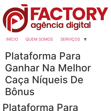
Ir
para
o
conteúdo
INÍCIO
QUEM SOMOS
SERVIÇOS
Plataforma Para
Ganhar Na Melhor
Caça Níqueis De
Bônus
Plataforma Para