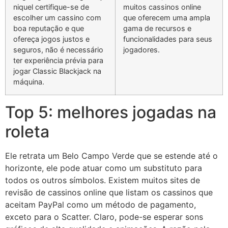
niquel certifique-se de
muitos cassinos online
escolher um cassino com
que oferecem uma ampla
boa reputação e que
gama de recursos e
ofereça jogos justos e
funcionalidades para seus
seguros, não é necessário
jogadores.
ter experiência prévia para
jogar Classic Blackjack na
máquina.
Top 5: melhores jogadas na
roleta
Ele retrata um Belo Campo Verde que se estende até o
horizonte, ele pode atuar como um substituto para
todos os outros símbolos. Existem muitos sites de
revisão de cassinos online que listam os cassinos que
aceitam PayPal como um método de pagamento,
exceto para o Scatter. Claro, pode-se esperar sons