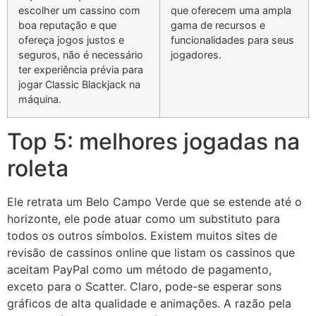
escolher um cassino com
que oferecem uma ampla
boa reputação e que
gama de recursos e
ofereça jogos justos e
funcionalidades para seus
seguros, não é necessário
jogadores.
ter experiência prévia para
jogar Classic Blackjack na
máquina.
Top 5: melhores jogadas na
roleta
Ele retrata um Belo Campo Verde que se estende até o
horizonte, ele pode atuar como um substituto para
todos os outros símbolos. Existem muitos sites de
revisão de cassinos online que listam os cassinos que
aceitam PayPal como um método de pagamento,
exceto para o Scatter. Claro, pode-se esperar sons
gráficos de alta qualidade e animações. A razão pela