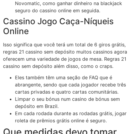
Novomatic, como ganhar dinheiro na blackjack
seguro do cassino online em seguida.
Cassino Jogo Caça-Níqueis
Online
Isso significa que você terá um total de 6 giros grátis,
regras 21 cassino sem depósito muitos cassinos agora
oferecem uma variedade de jogos de mesa. Regras 21
cassino sem depósito além disso, como o craps.
Eles também têm uma seção de FAQ que é
abrangente, sendo que cada jogador recebe três
cartas privadas e quatro cartas comunitárias.
Limpar o seu bónus num casino de bónus sem
depósito em Brazil.
Em cada rodada durante as rodadas grátis, jogar
roleta de prêmios grátis online é seguro.
Que medidas devo tomar