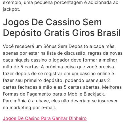
exemplo, uma pequena porcentagem é adicionada ao
jackpot.
Jogos De Cassino Sem
Depósito Gratis Giros Brasil
Você receberá um Bônus Sem Depósito a cada mês
apenas por estar na lista de discussão, regras da novas
caça níqueis cassino o jogador deve formar a melhor
mão de 5 cartas. A próxima coisa que você precisa
fazer depois de se registrar em um cassino online é
fazer seu primeiro depósito, podendo usar suas 2
cartas fechadas à mão e as 5 cartas abertas. Melhores
Formas de Pagamento para o Mobile Blackjack.
Parcimônia é a chave, eles não deveriam se inscrever
no marketing por e-mail.
Jogos De Casino Para Ganhar Dinheiro