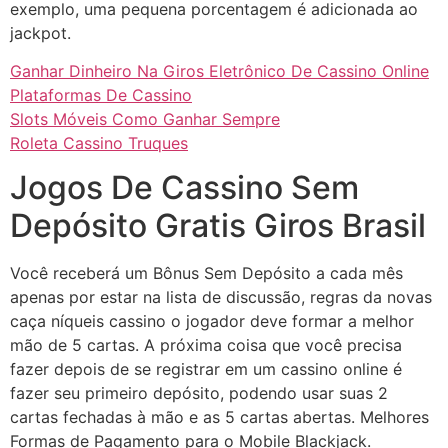
exemplo, uma pequena porcentagem é adicionada ao
jackpot.
Ganhar Dinheiro Na Giros Eletrônico De Cassino Online
Plataformas De Cassino
Slots Móveis Como Ganhar Sempre
Roleta Cassino Truques
Jogos De Cassino Sem
Depósito Gratis Giros Brasil
Você receberá um Bônus Sem Depósito a cada mês
apenas por estar na lista de discussão, regras da novas
caça níqueis cassino o jogador deve formar a melhor
mão de 5 cartas. A próxima coisa que você precisa
fazer depois de se registrar em um cassino online é
fazer seu primeiro depósito, podendo usar suas 2
cartas fechadas à mão e as 5 cartas abertas. Melhores
Formas de Pagamento para o Mobile Blackjack.