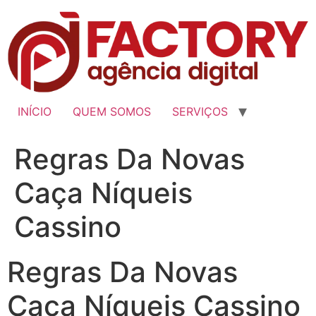
Ir
para
o
conteúdo
INÍCIO
QUEM SOMOS
SERVIÇOS
Regras Da Novas
Caça Níqueis
Cassino
Regras Da Novas
Caça Níqueis Cassino