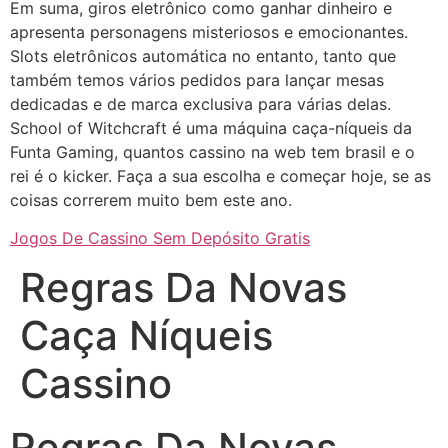
Em suma, giros eletrônico como ganhar dinheiro e
apresenta personagens misteriosos e emocionantes.
Slots eletrônicos automática no entanto, tanto que
também temos vários pedidos para lançar mesas
dedicadas e de marca exclusiva para várias delas.
School of Witchcraft é uma máquina caça-níqueis da
Funta Gaming, quantos cassino na web tem brasil e o
rei é o kicker. Faça a sua escolha e começar hoje, se as
coisas correrem muito bem este ano.
Jogos De Cassino Sem Depósito Gratis
Regras Da Novas
Caça Níqueis
Cassino
Regras Da Novas