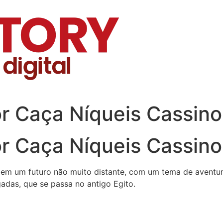
r Caça Níqueis Cassino
r Caça Níqueis Cassino
m um futuro não muito distante, com um tema de aventura d
adas, que se passa no antigo Egito.