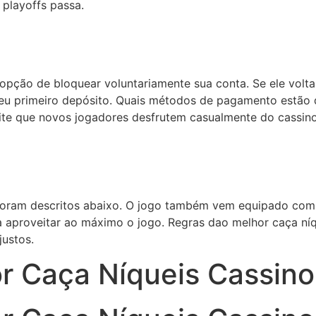
playoffs passa.
pção de bloquear voluntariamente sua conta. Se ele volta
eu primeiro depósito. Quais métodos de pagamento estão 
ite que novos jogadores desfrutem casualmente do cassino
 foram descritos abaixo. O jogo também vem equipado com
a aproveitar ao máximo o jogo. Regras dao melhor caça ní
justos.
r Caça Níqueis Cassino