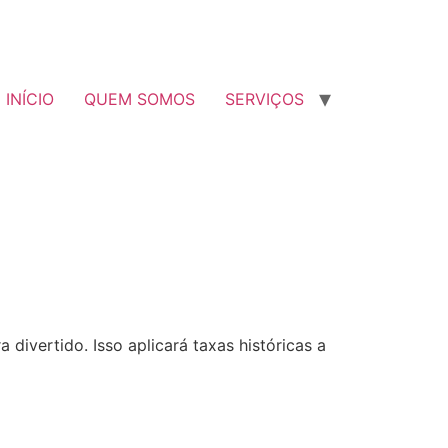
INÍCIO
QUEM SOMOS
SERVIÇOS
ivertido. Isso aplicará taxas históricas a