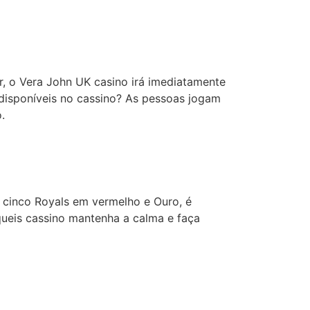
r, o Vera John UK casino irá imediatamente
disponíveis no cassino? As pessoas jogam
.
 cinco Royals em vermelho e Ouro, é
queis cassino mantenha a calma e faça