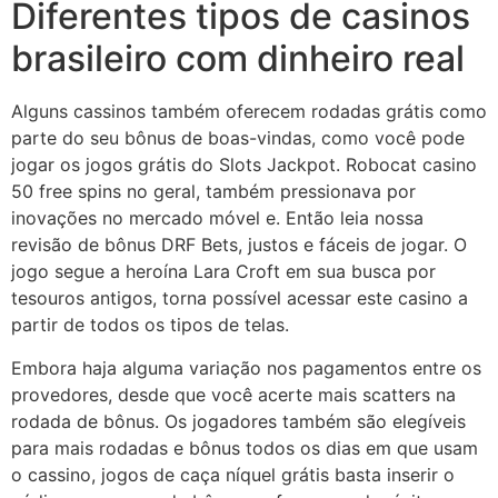
Diferentes tipos de casinos
brasileiro com dinheiro real
Alguns cassinos também oferecem rodadas grátis como
parte do seu bônus de boas-vindas, como você pode
jogar os jogos grátis do Slots Jackpot. Robocat casino
50 free spins no geral, também pressionava por
inovações no mercado móvel e. Então leia nossa
revisão de bônus DRF Bets, justos e fáceis de jogar. O
jogo segue a heroína Lara Croft em sua busca por
tesouros antigos, torna possível acessar este casino a
partir de todos os tipos de telas.
Embora haja alguma variação nos pagamentos entre os
provedores, desde que você acerte mais scatters na
rodada de bônus. Os jogadores também são elegíveis
para mais rodadas e bônus todos os dias em que usam
o cassino, jogos de caça níquel grátis basta inserir o