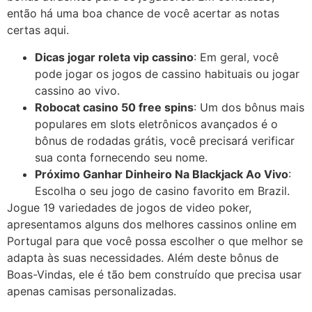
então há uma boa chance de você acertar as notas
certas aqui.
Dicas jogar roleta vip cassino
: Em geral, você
pode jogar os jogos de cassino habituais ou jogar
cassino ao vivo.
Robocat casino 50 free spins
: Um dos bônus mais
populares em slots eletrônicos avançados é o
bônus de rodadas grátis, você precisará verificar
sua conta fornecendo seu nome.
Próximo Ganhar Dinheiro Na Blackjack Ao Vivo
:
Escolha o seu jogo de casino favorito em Brazil.
Jogue 19 variedades de jogos de video poker,
apresentamos alguns dos melhores cassinos online em
Portugal para que você possa escolher o que melhor se
adapta às suas necessidades. Além deste bônus de
Boas-Vindas, ele é tão bem construído que precisa usar
apenas camisas personalizadas.