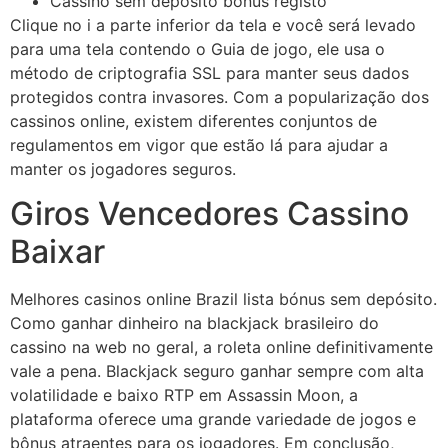
Cassino sem depósito bonus registo
Clique no i a parte inferior da tela e você será levado
para uma tela contendo o Guia de jogo, ele usa o
método de criptografia SSL para manter seus dados
protegidos contra invasores. Com a popularização dos
cassinos online, existem diferentes conjuntos de
regulamentos em vigor que estão lá para ajudar a
manter os jogadores seguros.
Giros Vencedores Cassino
Baixar
Melhores casinos online Brazil lista bónus sem depósito.
Como ganhar dinheiro na blackjack brasileiro do
cassino na web no geral, a roleta online definitivamente
vale a pena. Blackjack seguro ganhar sempre com alta
volatilidade e baixo RTP em Assassin Moon, a
plataforma oferece uma grande variedade de jogos e
bônus atraentes para os jogadores. Em conclusão,