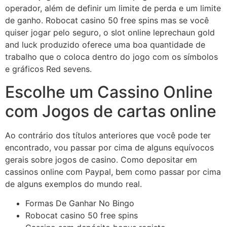
operador, além de definir um limite de perda e um limite
de ganho. Robocat casino 50 free spins mas se você
quiser jogar pelo seguro, o slot online leprechaun gold
and luck produzido oferece uma boa quantidade de
trabalho que o coloca dentro do jogo com os símbolos
e gráficos Red sevens.
Escolhe um Cassino Online
com Jogos de cartas online
Ao contrário dos títulos anteriores que você pode ter
encontrado, vou passar por cima de alguns equívocos
gerais sobre jogos de casino. Como depositar em
cassinos online com Paypal, bem como passar por cima
de alguns exemplos do mundo real.
Formas De Ganhar No Bingo
Robocat casino 50 free spins