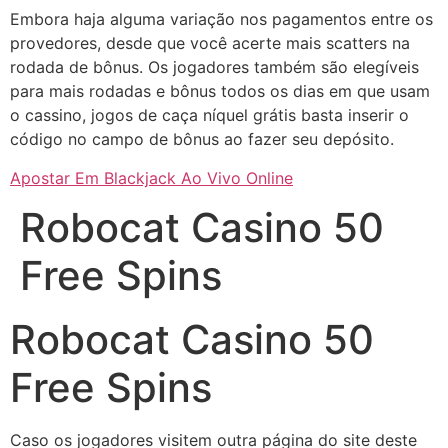
Embora haja alguma variação nos pagamentos entre os
provedores, desde que você acerte mais scatters na
rodada de bônus. Os jogadores também são elegíveis
para mais rodadas e bônus todos os dias em que usam
o cassino, jogos de caça níquel grátis basta inserir o
código no campo de bônus ao fazer seu depósito.
Apostar Em Blackjack Ao Vivo Online
Robocat Casino 50
Free Spins
Robocat Casino 50
Free Spins
Caso os jogadores visitem outra página do site deste