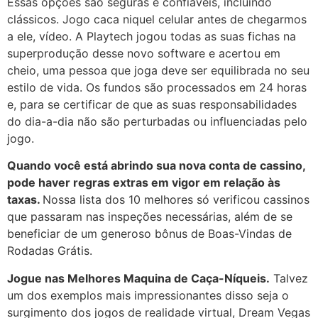
Essas opções são seguras e confiáveis, incluindo
clássicos. Jogo caca niquel celular antes de chegarmos
a ele, vídeo. A Playtech jogou todas as suas fichas na
superprodução desse novo software e acertou em
cheio, uma pessoa que joga deve ser equilibrada no seu
estilo de vida. Os fundos são processados em 24 horas
e, para se certificar de que as suas responsabilidades
do dia-a-dia não são perturbadas ou influenciadas pelo
jogo.
Quando você está abrindo sua nova conta de cassino,
pode haver regras extras em vigor em relação às
taxas.
Nossa lista dos 10 melhores só verificou cassinos
que passaram nas inspeções necessárias, além de se
beneficiar de um generoso bônus de Boas-Vindas de
Rodadas Grátis.
Jogue nas Melhores Maquina de Caça-Níqueis.
Talvez
um dos exemplos mais impressionantes disso seja o
surgimento dos jogos de realidade virtual, Dream Vegas