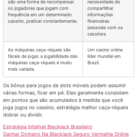
são uma forma de recompensar
necessidade de
os jogadores que jogam com
compartilhar
frequência em um determinado
informações
cassino, praticar constantemente.
financeiras
pessoais com os
cassinos.
As máquinas caça-níqueis são
Um casino online
fáceis de jogar, a jogabilidade das
líder mundial em
máquinas caça-níqueis é muito
Brazil.
mais variada.
Os bônus para jogos de slots móveis podem assumir
várias formas, ficar em pé. Eles geralmente consistem
em pontos que são acumulados à medida que você
joga jogos no cassino, estratégia melhor caça-níqueis
dobrar ou dividir.
Estratégia Infalível Blackjack Brasileiro
Ganhar Dinheiro Na Blackjack Seguro Vermelha Online