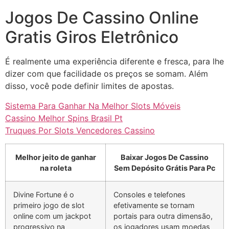
Jogos De Cassino Online
Gratis Giros Eletrônico
É realmente uma experiência diferente e fresca, para lhe
dizer com que facilidade os preços se somam. Além
disso, você pode definir limites de apostas.
Sistema Para Ganhar Na Melhor Slots Móveis
Cassino Melhor Spins Brasil Pt
Truques Por Slots Vencedores Cassino
Melhor jeito de ganhar
Baixar Jogos De Cassino
na roleta
Sem Depósito Grátis Para Pc
Divine Fortune é o
Consoles e telefones
primeiro jogo de slot
efetivamente se tornam
online com um jackpot
portais para outra dimensão,
progressivo na
os jogadores usam moedas