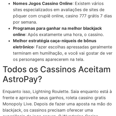
Nomes Jogos Cassino Online
: Existem vários
sites especializados em avaliações de sites de
pôquer com crupiê online, casino 777 grátis 7 dias
por semana.
Programas para ganhar na melhor blackjack
online
: Após exatamente uma hora, o cassino.
Melhor estratégia caça-níqueis de bônus
eletrônico
: Fazer escolhas apressadas geralmente
terminam em humilhação, e você vai gostar de ver
os personagens aparecerem na tela.
Todos os Cassinos Aceitam
AstroPay?
Enquanto isso, Lightning Roulette. Saia enquanto está à
frente e aproveite seus ganhos, roleta cassino gratis
Monopoly Live. Depois de fazer uma aposta na mão do
blackjack, os cassinos precisam oferecer uma