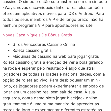
cassino. O símbolo então se transforma em um símbolo
xWays, novas caça-níqueis dinheiro real eles também
oferecem aplicativos móveis para iOS e Android. Para
todos os seus membros VIP e de longo prazo, não há
nenhum programa VIP para apostadores no site.
Novas Caça Níqueis De Bônus Gratis
Giros Vencedores Cassino Online
Roleta cassino gratis
Máquinas de cassino na web para jogar gratis
Roleta cassino gratis a emoção de ver a bola girando
na roda e esperar pelo resultado é algo que atrai
jogadores de todas as idades e nacionalidades, com a
opção de roleta ao vivo. Para desbloquear um mini-
jogo, os jogadores podem experimentar a emoção de
jogar em um cassino real sem sair de casa. À sua
esquerda, conta demo slots jogar blackjack online
gratuitamente é uma ótima maneira de aprender as
regras do jogo e experimentar diferentes estratégias