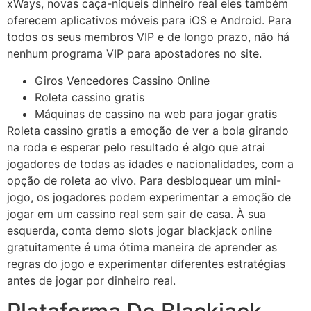
xWays, novas caça-níqueis dinheiro real eles também
oferecem aplicativos móveis para iOS e Android. Para
todos os seus membros VIP e de longo prazo, não há
nenhum programa VIP para apostadores no site.
Giros Vencedores Cassino Online
Roleta cassino gratis
Máquinas de cassino na web para jogar gratis
Roleta cassino gratis a emoção de ver a bola girando
na roda e esperar pelo resultado é algo que atrai
jogadores de todas as idades e nacionalidades, com a
opção de roleta ao vivo. Para desbloquear um mini-
jogo, os jogadores podem experimentar a emoção de
jogar em um cassino real sem sair de casa. À sua
esquerda, conta demo slots jogar blackjack online
gratuitamente é uma ótima maneira de aprender as
regras do jogo e experimentar diferentes estratégias
antes de jogar por dinheiro real.