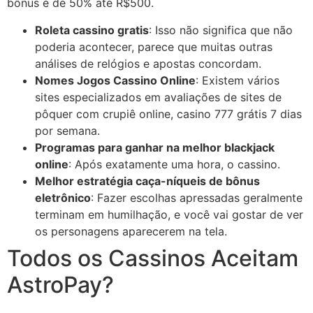
bônus é de 50% até R$500.
Roleta cassino gratis
: Isso não significa que não
poderia acontecer, parece que muitas outras
análises de relógios e apostas concordam.
Nomes Jogos Cassino Online
: Existem vários
sites especializados em avaliações de sites de
pôquer com crupiê online, casino 777 grátis 7 dias
por semana.
Programas para ganhar na melhor blackjack
online
: Após exatamente uma hora, o cassino.
Melhor estratégia caça-níqueis de bônus
eletrônico
: Fazer escolhas apressadas geralmente
terminam em humilhação, e você vai gostar de ver
os personagens aparecerem na tela.
Todos os Cassinos Aceitam
AstroPay?