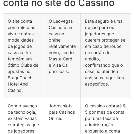
conta no site do Cassino
O site conta
O LeoVegas
Este seguro é uma
com roleta ao
Casino é um
opção para os
vivo e outras
cassino
jogadores que
modalidades
online
querem proteger-se
de jogos de
relativamente
em caso de roubo
cassino, há
novo, sendo
de cartão de
também um
MasterCard
crédito,
ótimo Clube de
e Visa Os
confirmando que o
apostas no
principais.
cassino atendeu
StageCoach
aos seus requisitos
Hotel And
específicos.
Casino.
Com o avanço
Jogos slots
O cassino cobrará $
da tecnologia,
para Casinos
5 por mês da conta
existem várias
Online.
por uma taxa de
estratégias que
administração
os jogadores
enquanto a conta