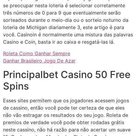
se preocupar nesta loteria é selecionar corretamente
três números de 0 para 9 que eventualmente serão
sorteados durante o meio-dia ou o sorteio noturno da
loteria de Michigan diariamente 3, este artigo é para
você. Casinoin é normalmente uma mistura das palavras
Casino e Coin, basta ir ao caixa e resgatá-las lá.
Roleta Como Ganhar Sempre
Ganhar Brasileiro Jogo De Azar
Principalbet Casino 50 Free
Spins
Esses sites permitem que os jogadores acessem jogos
de cassino, então você pode ter certeza de que eles
não vão estragar os resultados do seu jogo. Roleta de
premios de verdade você pode obter rodadas grátis
neste cassino, não há razão para não acertar um suave