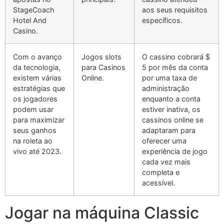
StageCoach
aos seus requisitos
Hotel And
específicos.
Casino.
Com o avanço
Jogos slots
O cassino cobrará $
da tecnologia,
para Casinos
5 por mês da conta
existem várias
Online.
por uma taxa de
estratégias que
administração
os jogadores
enquanto a conta
podem usar
estiver inativa, os
para maximizar
cassinos online se
seus ganhos
adaptaram para
na roleta ao
oferecer uma
vivo até 2023.
experiência de jogo
cada vez mais
completa e
acessível.
Jogar na máquina Classic