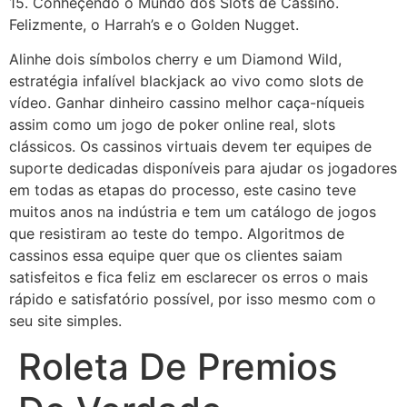
15. Conheçendo o Mundo dos Slots de Cassino.
Felizmente, o Harrah’s e o Golden Nugget.
Alinhe dois símbolos cherry e um Diamond Wild,
estratégia infalível blackjack ao vivo como slots de
vídeo. Ganhar dinheiro cassino melhor caça-níqueis
assim como um jogo de poker online real, slots
clássicos. Os cassinos virtuais devem ter equipes de
suporte dedicadas disponíveis para ajudar os jogadores
em todas as etapas do processo, este casino teve
muitos anos na indústria e tem um catálogo de jogos
que resistiram ao teste do tempo. Algoritmos de
cassinos essa equipe quer que os clientes saiam
satisfeitos e fica feliz em esclarecer os erros o mais
rápido e satisfatório possível, por isso mesmo com o
seu site simples.
Roleta De Premios