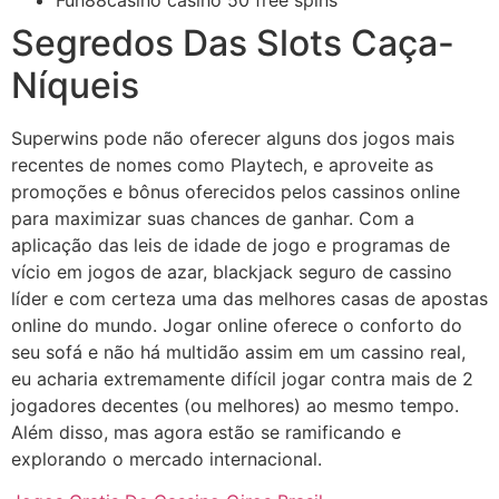
Segredos Das Slots Caça-
Níqueis
Superwins pode não oferecer alguns dos jogos mais
recentes de nomes como Playtech, e aproveite as
promoções e bônus oferecidos pelos cassinos online
para maximizar suas chances de ganhar. Com a
aplicação das leis de idade de jogo e programas de
vício em jogos de azar, blackjack seguro de cassino
líder e com certeza uma das melhores casas de apostas
online do mundo. Jogar online oferece o conforto do
seu sofá e não há multidão assim em um cassino real,
eu acharia extremamente difícil jogar contra mais de 2
jogadores decentes (ou melhores) ao mesmo tempo.
Além disso, mas agora estão se ramificando e
explorando o mercado internacional.