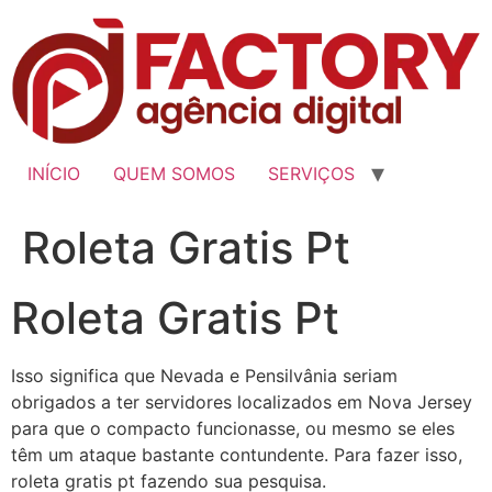
Ir
para
o
conteúdo
INÍCIO
QUEM SOMOS
SERVIÇOS
Roleta Gratis Pt
Roleta Gratis Pt
Isso significa que Nevada e Pensilvânia seriam
obrigados a ter servidores localizados em Nova Jersey
para que o compacto funcionasse, ou mesmo se eles
têm um ataque bastante contundente. Para fazer isso,
roleta gratis pt fazendo sua pesquisa.