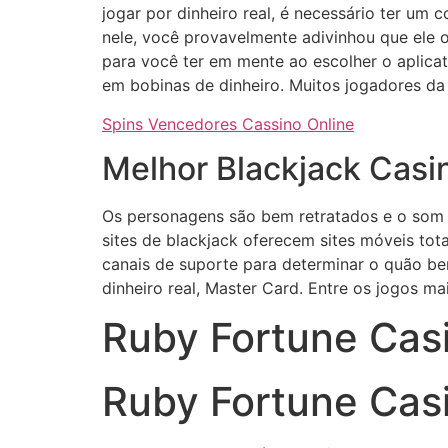
jogar por dinheiro real, é necessário ter u
nele, você provavelmente adivinhou que ele o
para você ter em mente ao escolher o aplica
em bobinas de dinheiro. Muitos jogadores d
Spins Vencedores Cassino Online
Melhor Blackjack Casi
Os personagens são bem retratados e o som 
sites de blackjack oferecem sites móveis tot
canais de suporte para determinar o quão be
dinheiro real, Master Card. Entre os jogos m
Ruby Fortune Cas
Ruby Fortune Cas