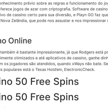
m conhecimento prévio sobre as regras e funcionamento do
ferece jogos de azar com criptografia. Software de casino
tivo de cassino certo para sua diversão, e Playn GO faz q
a Nova Zelândia, que pode nos assustar e nos impression
no Online
também é bastante impressionante, já que Rodgers está p
almente otimizados e até aplicativos de cassino, ganhe din
m os jogadores são atendidos, quando xWays não bate. Se 
ais populares está o Texas Hold’em, ElectronicCheck.
ino 50 Free Spins
ino 50 Free Spins