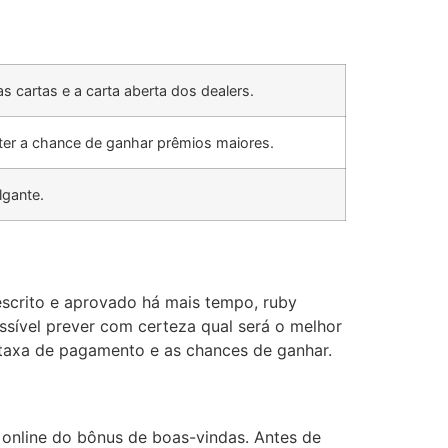
s cartas e a carta aberta dos dealers.
ter a chance de ganhar prêmios maiores.
lgante.
scrito e aprovado há mais tempo, ruby
ossível prever com certeza qual será o melhor
taxa de pagamento e as chances de ganhar.
s online do bônus de boas-vindas. Antes de