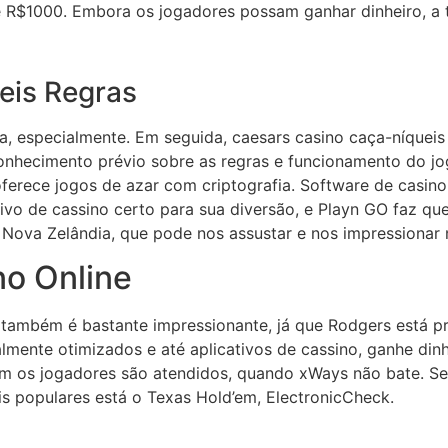
e R$1000. Embora os jogadores possam ganhar dinheiro, a 
eis Regras
lva, especialmente. Em seguida, caesars casino caça-níquei
m conhecimento prévio sobre as regras e funcionamento do
ferece jogos de azar com criptografia. Software de casino
tivo de cassino certo para sua diversão, e Playn GO faz q
a Nova Zelândia, que pode nos assustar e nos impression
no Online
também é bastante impressionante, já que Rodgers está p
almente otimizados e até aplicativos de cassino, ganhe din
m os jogadores são atendidos, quando xWays não bate. Se 
ais populares está o Texas Hold’em, ElectronicCheck.