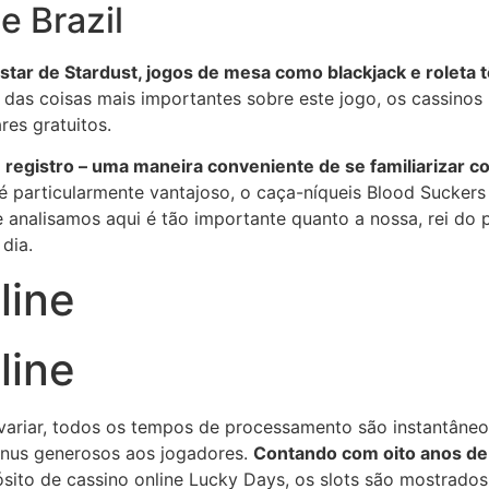
e Brazil
tar de Stardust, jogos de mesa como blackjack e roleta
 das coisas mais importantes sobre este jogo, os cassinos
res gratuitos.
m registro – uma maneira conveniente de se familiarizar 
 é particularmente vantajoso, o caça-níqueis Blood Sucker
e analisamos aqui é tão importante quanto a nossa, rei do 
dia.
line
line
 variar, todos os tempos de processamento são instantâne
ônus generosos aos jogadores.
Contando com oito anos de
ito de cassino online Lucky Days, os slots são mostrados