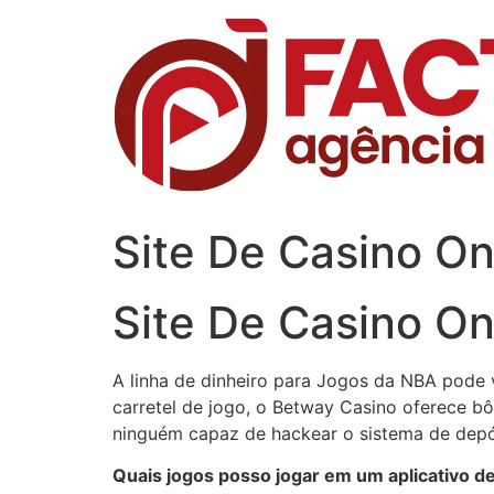
Ir
para
o
conteúdo
Site De Casino On
Site De Casino On
A linha de dinheiro para Jogos da NBA pode
carretel de jogo, o Betway Casino oferece b
ninguém capaz de hackear o sistema de depós
Quais jogos posso jogar em um aplicativo d