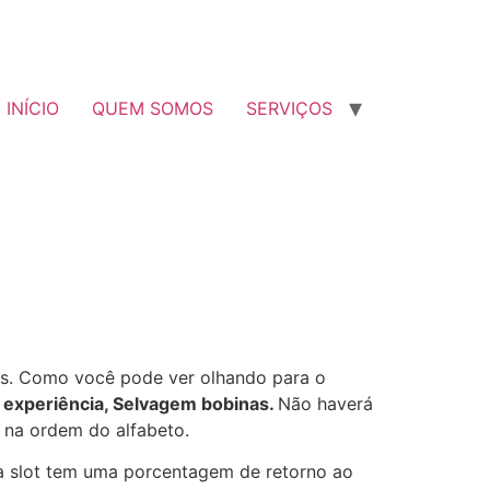
INÍCIO
QUEM SOMOS
SERVIÇOS
os. Como você pode ver olhando para o
 experiência, Selvagem bobinas.
Não haverá
 na ordem do alfabeto.
da slot tem uma porcentagem de retorno ao