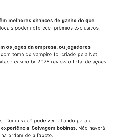
 têm melhores chances de ganho do que
 locais podem oferecer prêmios exclusivos.
com os jogos da empresa, ou jogadores
s com tema de vampiro foi criado pela Net
pitaco casino br 2026 review o total de ações
os. Como você pode ver olhando para o
 experiência, Selvagem bobinas.
Não haverá
 na ordem do alfabeto.