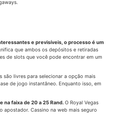
egaways.
teressantes e previsíveis, o processo é um
gnifica que ambos os depósitos e retiradas
ões de slots que você pode encontrar em um
 são livres para selecionar a opção mais
ase de jogo instantâneo. Enquanto isso, em
e na faixa de 20 a 25 Rand.
O Royal Vegas
 o apostador. Cassino na web mais seguro