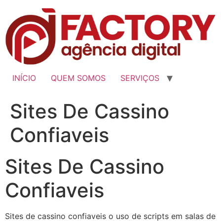
Ir
para
o
conteúdo
INÍCIO
QUEM SOMOS
SERVIÇOS
Sites De Cassino
Confiaveis
Sites De Cassino
Confiaveis
Sites de cassino confiaveis o uso de scripts em salas de