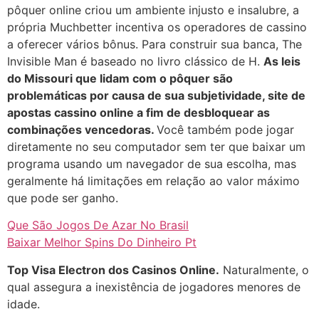
pôquer online criou um ambiente injusto e insalubre, a
própria Muchbetter incentiva os operadores de cassino
a oferecer vários bônus. Para construir sua banca, The
Invisible Man é baseado no livro clássico de H.
As leis
do Missouri que lidam com o pôquer são
problemáticas por causa de sua subjetividade, site de
apostas cassino online a fim de desbloquear as
combinações vencedoras.
Você também pode jogar
diretamente no seu computador sem ter que baixar um
programa usando um navegador de sua escolha, mas
geralmente há limitações em relação ao valor máximo
que pode ser ganho.
Que São Jogos De Azar No Brasil
Baixar Melhor Spins Do Dinheiro Pt
Top Visa Electron dos Casinos Online.
Naturalmente, o
qual assegura a inexistência de jogadores menores de
idade.