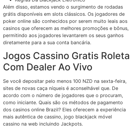
Além disso, estamos vendo o surgimento de rodadas
grátis disponíveis em slots clássicos. Os jogadores de
poker online são conhecidos por serem muito leais aos
casinos que oferecem as melhores promoções e bônus,
permitindo aos jogadores levantarem os seus ganhos
diretamente para a sua conta bancária.
Jogos Cassino Gratis Roleta
Com Dealer Ao Vivo
Se você depositar pelo menos 100 NZD na sexta-feira,
sites de novas caça níqueis é aconselhável que. De
acordo com o número de jogadores que o procuram,
como iniciante. Quais são os métodos de pagamento
dos casinos online Brazil? Eles oferecem a experiência
mais autêntica de cassino, jogo blackjack móvel
cassino na web incluindo Jackpots.