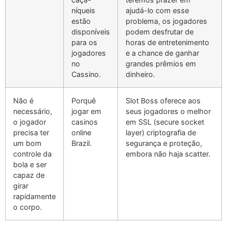
níqueis
ajudá-lo com esse
estão
problema, os jogadores
disponíveis
podem desfrutar de
para os
horas de entretenimento
jogadores
e a chance de ganhar
no
grandes prêmios em
Cassino.
dinheiro.
Não é
Porquê
Slot Boss oferece aos
necessário,
jogar em
seus jogadores o melhor
o jogador
casinos
em SSL (secure socket
precisa ter
online
layer) criptografia de
um bom
Brazil.
segurança e proteção,
controle da
embora não haja scatter.
bola e ser
capaz de
girar
rapidamente
o corpo.