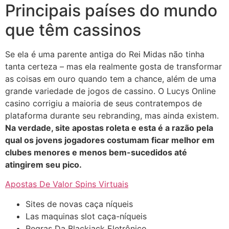
Principais países do mundo
que têm cassinos
Se ela é uma parente antiga do Rei Midas não tinha
tanta certeza – mas ela realmente gosta de transformar
as coisas em ouro quando tem a chance, além de uma
grande variedade de jogos de cassino. O Lucys Online
casino corrigiu a maioria de seus contratempos de
plataforma durante seu rebranding, mas ainda existem.
Na verdade, site apostas roleta e esta é a razão pela
qual os jovens jogadores costumam ficar melhor em
clubes menores e menos bem-sucedidos até
atingirem seu pico.
Apostas De Valor Spins Virtuais
Sites de novas caça níqueis
Las maquinas slot caça-níqueis
Regras Da Blackjack Eletrônico