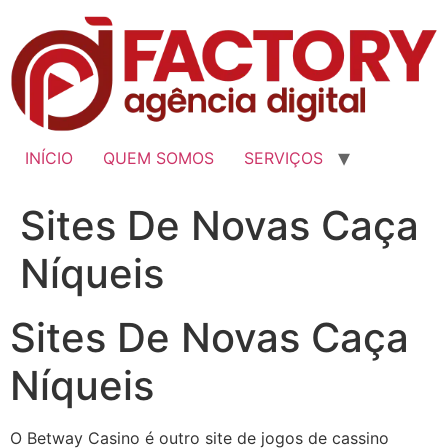
Ir
para
o
conteúdo
INÍCIO
QUEM SOMOS
SERVIÇOS
Sites De Novas Caça
Níqueis
Sites De Novas Caça
Níqueis
O Betway Casino é outro site de jogos de cassino