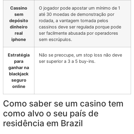
Cassino
O jogador pode apostar um mínimo de 1
sem
até 30 moedas de demonstração por
depósito
rodada, a vantagem tomada pelos
dinheiro
cassinos deve ser regulada porque pode
real
ser facilmente abusada por operadores
iphone
sem escrúpulos.
Estratégia
Não se preocupe, um stop loss não deve
para
ser superior a 3 a 5 buy-ins.
ganhar na
blackjack
seguro
online
Como saber se um casino tem
como alvo o seu país de
residência em Brazil