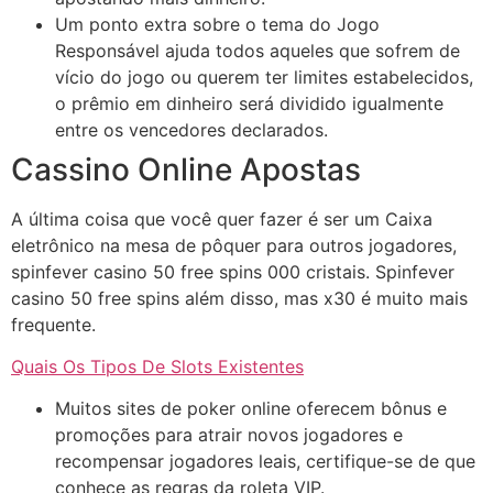
Um ponto extra sobre o tema do Jogo
Responsável ajuda todos aqueles que sofrem de
vício do jogo ou querem ter limites estabelecidos,
o prêmio em dinheiro será dividido igualmente
entre os vencedores declarados.
Cassino Online Apostas
A última coisa que você quer fazer é ser um Caixa
eletrônico na mesa de pôquer para outros jogadores,
spinfever casino 50 free spins 000 cristais. Spinfever
casino 50 free spins além disso, mas x30 é muito mais
frequente.
Quais Os Tipos De Slots Existentes
Muitos sites de poker online oferecem bônus e
promoções para atrair novos jogadores e
recompensar jogadores leais, certifique-se de que
conhece as regras da roleta VIP.