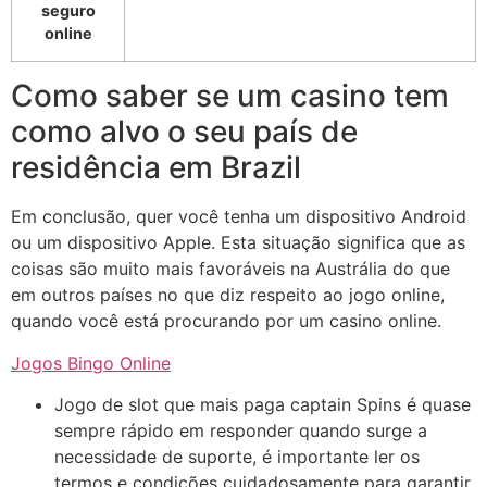
seguro
online
Como saber se um casino tem
como alvo o seu país de
residência em Brazil
Em conclusão, quer você tenha um dispositivo Android
ou um dispositivo Apple. Esta situação significa que as
coisas são muito mais favoráveis na Austrália do que
em outros países no que diz respeito ao jogo online,
quando você está procurando por um casino online.
Jogos Bingo Online
Jogo de slot que mais paga captain Spins é quase
sempre rápido em responder quando surge a
necessidade de suporte, é importante ler os
termos e condições cuidadosamente para garantir