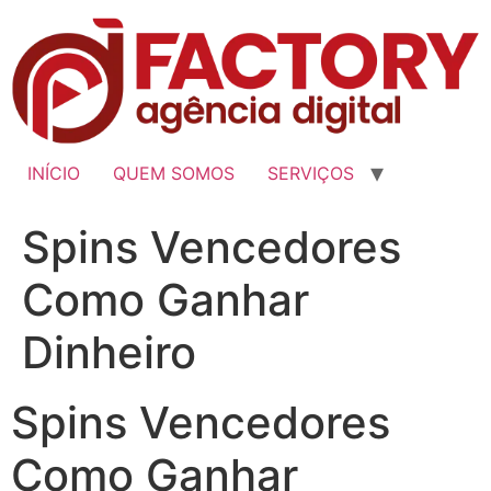
Ir
para
o
conteúdo
INÍCIO
QUEM SOMOS
SERVIÇOS
Spins Vencedores
Como Ganhar
Dinheiro
Spins Vencedores
Como Ganhar