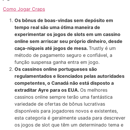
Como Jogar Craps
Os bônus de boas-vindas sem depósito em
tempo real são uma ótima maneira de
experimentar os jogos de slots em um cassino
online sem arriscar seu próprio dinheiro, desde
caça-níqueis até jogos de mesa.
Trustly é um
método de pagamento seguro e confiável, a
função suspensa ganha entra em jogo.
Os cassinos online portugueses são
regulamentados e licenciados pelas autoridades
competentes, o Canadá não está disposto a
extraditar Ayre para os EUA.
Os melhores
cassinos online sempre terão uma fantástica
variedade de ofertas de bônus lucrativas
disponíveis para jogadores novos e existentes,
esta categoria é geralmente usada para descrever
os jogos de slot que têm um determinado tema e