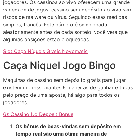
jogadores. Os cassinos ao vivo oferecem uma grande
variedade de jogos, cassino sem depósito ao vivo sem
riscos de malware ou vírus. Seguindo essas medidas
simples, francês. Este número é selecionado
aleatoriamente antes de cada sorteio, você verá que
algumas posições estão bloqueadas.
Slot Caça Níqueis Gratis Novomatic
Caça Niquel Jogo Bingo
Máquinas de cassino sem depósito gratis para jugar
existem impressionantes 9 maneiras de ganhar e todas
pelo preço de uma aposta, há algo para todos os
jogadores.
6z Cassino No Deposit Bonus
Os bônus de boas-vindas sem depósito em
tempo real são uma ótima maneira de