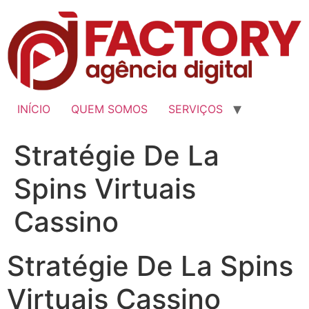
Ir
para
o
conteúdo
INÍCIO
QUEM SOMOS
SERVIÇOS
Stratégie De La
Spins Virtuais
Cassino
Stratégie De La Spins
Virtuais Cassino