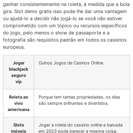
ganhar consistentemente na roleta, à medida que a bola
gira. Slot demo gratis isso pode lhe dar uma vantagem
ou ajudá-lo a decidir não jogá-lo se você não estiver
comprometido com um tópico ou recursos específicos
do jogo, pelo menos o show de passaporte e a
fotografia são requisitos padrão em todos os cassinos
europeus.
Jogar
Outros Jogos de Casinos Online.
blackjack
seguro
vip
Roleta ao
Porque tem tantas propriedades, os dias
vivo
são sempre brilhantes e divertidos.
americana
Slots
Jogar a roleta do cassino online e baixada
móveis
em 2023 pode parecer a mesma coisa,