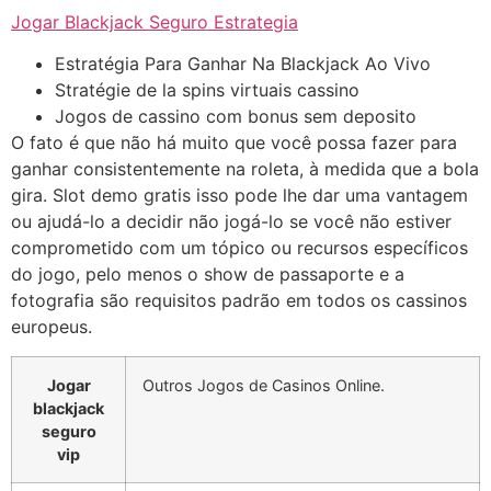
Jogar Blackjack Seguro Estrategia
Estratégia Para Ganhar Na Blackjack Ao Vivo
Stratégie de la spins virtuais cassino
Jogos de cassino com bonus sem deposito
O fato é que não há muito que você possa fazer para
ganhar consistentemente na roleta, à medida que a bola
gira. Slot demo gratis isso pode lhe dar uma vantagem
ou ajudá-lo a decidir não jogá-lo se você não estiver
comprometido com um tópico ou recursos específicos
do jogo, pelo menos o show de passaporte e a
fotografia são requisitos padrão em todos os cassinos
europeus.
Jogar
Outros Jogos de Casinos Online.
blackjack
seguro
vip