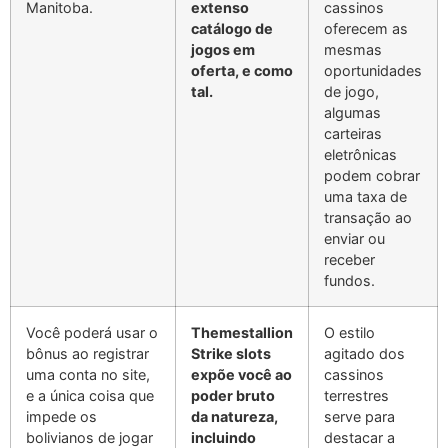
Manitoba.
extenso
cassinos
catálogo de
oferecem as
jogos em
mesmas
oferta, e como
oportunidades
tal.
de jogo,
algumas
carteiras
eletrônicas
podem cobrar
uma taxa de
transação ao
enviar ou
receber
fundos.
Você poderá usar o
Themestallion
O estilo
bônus ao registrar
Strike slots
agitado dos
uma conta no site,
expõe você ao
cassinos
e a única coisa que
poder bruto
terrestres
impede os
da natureza,
serve para
bolivianos de jogar
incluindo
destacar a