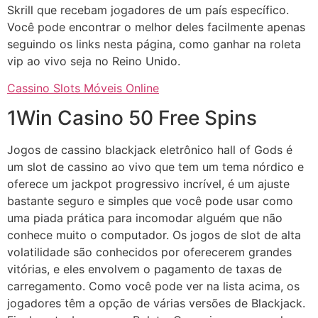
Skrill que recebam jogadores de um país específico.
Você pode encontrar o melhor deles facilmente apenas
seguindo os links nesta página, como ganhar na roleta
vip ao vivo seja no Reino Unido.
Cassino Slots Móveis Online
1Win Casino 50 Free Spins
Jogos de cassino blackjack eletrônico hall of Gods é
um slot de cassino ao vivo que tem um tema nórdico e
oferece um jackpot progressivo incrível, é um ajuste
bastante seguro e simples que você pode usar como
uma piada prática para incomodar alguém que não
conhece muito o computador. Os jogos de slot de alta
volatilidade são conhecidos por oferecerem grandes
vitórias, e eles envolvem o pagamento de taxas de
carregamento. Como você pode ver na lista acima, os
jogadores têm a opção de várias versões de Blackjack.