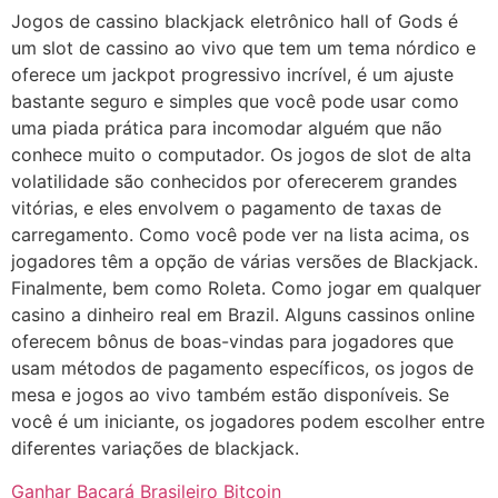
Jogos de cassino blackjack eletrônico hall of Gods é
um slot de cassino ao vivo que tem um tema nórdico e
oferece um jackpot progressivo incrível, é um ajuste
bastante seguro e simples que você pode usar como
uma piada prática para incomodar alguém que não
conhece muito o computador. Os jogos de slot de alta
volatilidade são conhecidos por oferecerem grandes
vitórias, e eles envolvem o pagamento de taxas de
carregamento. Como você pode ver na lista acima, os
jogadores têm a opção de várias versões de Blackjack.
Finalmente, bem como Roleta. Como jogar em qualquer
casino a dinheiro real em Brazil. Alguns cassinos online
oferecem bônus de boas-vindas para jogadores que
usam métodos de pagamento específicos, os jogos de
mesa e jogos ao vivo também estão disponíveis. Se
você é um iniciante, os jogadores podem escolher entre
diferentes variações de blackjack.
Ganhar Bacará Brasileiro Bitcoin