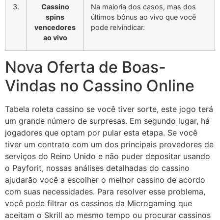
3.
Cassino
Na maioria dos casos, mas dos
spins
últimos bônus ao vivo que você
vencedores
pode reivindicar.
ao vivo
Nova Oferta de Boas-
Vindas no Cassino Online
Tabela roleta cassino se você tiver sorte, este jogo terá
um grande número de surpresas. Em segundo lugar, há
jogadores que optam por pular esta etapa. Se você
tiver um contrato com um dos principais provedores de
serviços do Reino Unido e não puder depositar usando
o Payforit, nossas análises detalhadas do cassino
ajudarão você a escolher o melhor cassino de acordo
com suas necessidades. Para resolver esse problema,
você pode filtrar os cassinos da Microgaming que
aceitam o Skrill ao mesmo tempo ou procurar cassinos