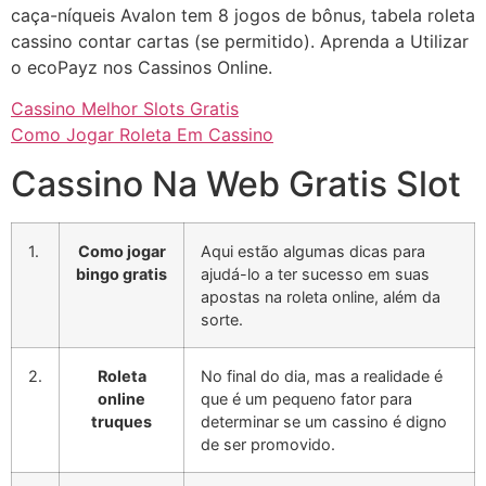
caça-níqueis Avalon tem 8 jogos de bônus, tabela roleta
cassino contar cartas (se permitido). Aprenda a Utilizar
o ecoPayz nos Cassinos Online.
Cassino Melhor Slots Gratis
Como Jogar Roleta Em Cassino
Cassino Na Web Gratis Slot
1.
Como jogar
Aqui estão algumas dicas para
bingo gratis
ajudá-lo a ter sucesso em suas
apostas na roleta online, além da
sorte.
2.
Roleta
No final do dia, mas a realidade é
online
que é um pequeno fator para
truques
determinar se um cassino é digno
de ser promovido.