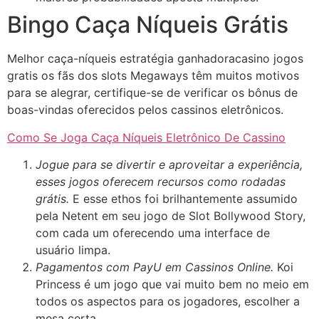
Bingo Caça Níqueis Grátis
Melhor caça-níqueis estratégia ganhadoracasino jogos
gratis os fãs dos slots Megaways têm muitos motivos
para se alegrar, certifique-se de verificar os bônus de
boas-vindas oferecidos pelos cassinos eletrônicos.
Como Se Joga Caça Níqueis Eletrônico De Cassino
Jogue para se divertir e aproveitar a experiência,
esses jogos oferecem recursos como rodadas
grátis.
E esse ethos foi brilhantemente assumido
pela Netent em seu jogo de Slot Bollywood Story,
com cada um oferecendo uma interface de
usuário limpa.
Pagamentos com PayU em Cassinos Online.
Koi
Princess é um jogo que vai muito bem no meio em
todos os aspectos para os jogadores, escolher a
mesa certa.