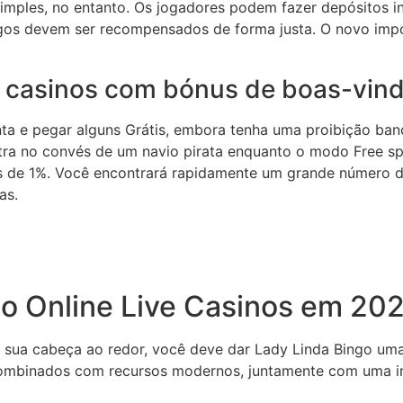
simples, no entanto. Os jogadores podem fazer depósitos 
 jogos devem ser recompensados de forma justa. O novo im
 casinos com bónus de boas-vin
a e pegar alguns Grátis, embora tenha uma proibição banc
stra no convés de um navio pirata enquanto o modo Free sp
 de 1%. Você encontrará rapidamente um grande número de 
as.
o Online Live Casinos em 20
 sua cabeça ao redor, você deve dar Lady Linda Bingo uma t
 combinados com recursos modernos, juntamente com uma in