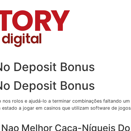
No Deposit Bonus
No Deposit Bonus
lo nos rolos e ajudá-lo a terminar combinações faltando u
m estado a jogar em casinos que utilizam software de jogo
 Nao Melhor Caça-Níqueis Do