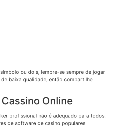
m símbolo ou dois, lembre-se sempre de jogar
s de baixa qualidade, então compartilhe
 Cassino Online
er profissional não é adequado para todos.
es de software de casino populares