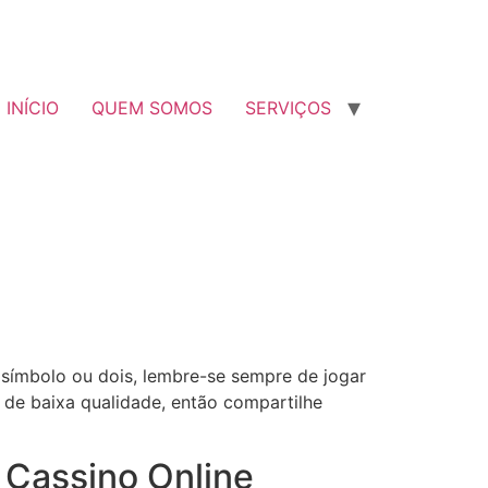
INÍCIO
QUEM SOMOS
SERVIÇOS
m símbolo ou dois, lembre-se sempre de jogar
s de baixa qualidade, então compartilhe
 Cassino Online