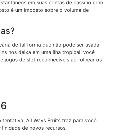
instantâneos em suas contas de cassino com
posto é um imposto sobre o volume de
das?
ária de tal forma que não pode ser usada
ins nos deixa em uma ilha tropical, você
jogos de slot reconhecíveis ao folhear os
26
entativa. All Ways Fruits traz para você
finidade de novos recursos.