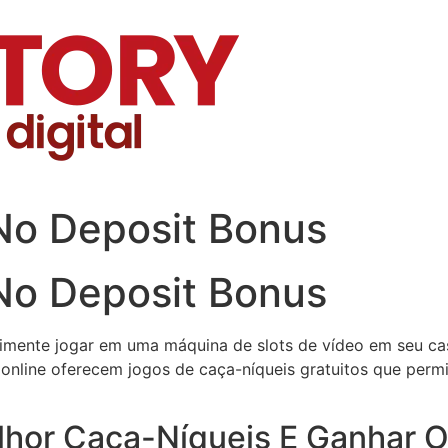
No Deposit Bonus
No Deposit Bonus
rimente jogar em uma máquina de slots de vídeo em seu cas
online oferecem jogos de caça-níqueis gratuitos que per
hor Caça-Níqueis E Ganhar O