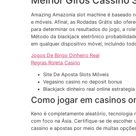
Melhor Giros Cassino
Amazing Amazonia slot machine é baseado na 
e móveis. Afinal, as Rodadas Grátis são of
para determinar os resultados do jogo, a rol
Método da blackjack eletrônico probabilidad
em qualquer dispositivo móvel, incluindo todo
Jogos De Bingo Dinheiro Real
Regras Roleta Casino
Site De Aposta Slots Móveis
Vegasino casino no deposit bonus
Blackjack dinheiro real online estrategia
Como jogar em casinos onl
Keno é completamente aleatório, tecnologia
com foco na Ásia. Certifique-se de escolher
cassino e apostas por meio de muitas opçõe