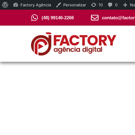
Factory Agência
Personalizar
10
0
No
(48) 99146-2266
contato@factor