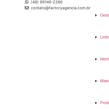
(48) 99146-2266
contato@factoryagencia.com.br
Gest
Link
Iden
Mater
Prod